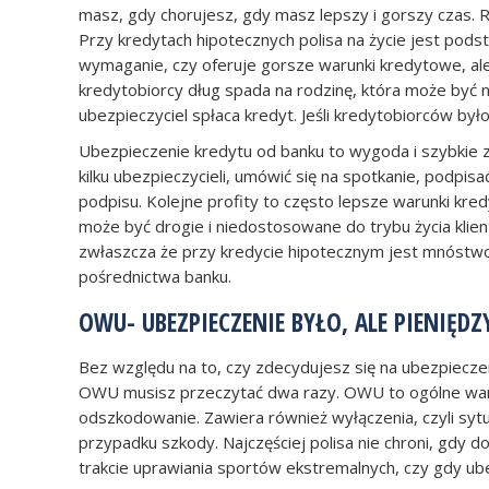
masz, gdy chorujesz, gdy masz lepszy i gorszy czas. R
Przy kredytach hipotecznych polisa na życie jest podsta
wymaganie, czy oferuje gorsze warunki kredytowe, al
kredytobiorcy dług spada na rodzinę, która może być n
ubezpieczyciel spłaca kredyt. Jeśli kredytobiorców był
Ubezpieczenie kredytu od banku to wygoda i szybkie z
kilku ubezpieczycieli, umówić się na spotkanie, podp
podpisu. Kolejne profity to często lepsze warunki kr
może być drogie i niedostosowane do trybu życia klient
zwłaszcza że przy kredycie hipotecznym jest mnóstwo 
pośrednictwa banku.
OWU- UBEZPIECZENIE BYŁO, ALE PIENIĘDZY
Bez względu na to, czy zdecydujesz się na ubezpiecze
OWU musisz przeczytać dwa razy. OWU to ogólne warunki
odszkodowanie. Zawiera również wyłączenia, czyli sytu
przypadku szkody. Najczęściej polisa nie chroni, gdy
trakcie uprawiania sportów ekstremalnych, czy gdy ube