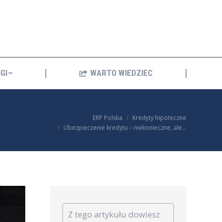
ANKINGI
WARTO WIEDZIEC
GI
WARTO WIEDZIEC
 here:
ERP Polska
Kredyty hipoteczne
Ubezpieczenie kredytu – niekonieczne, ale…
Z tego artykułu dowiesz