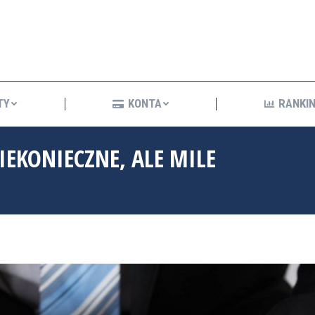
KREDYTY
KONTA
R
TY
KONTA
RANKIN
IEKONIECZNE, ALE MILE
You are