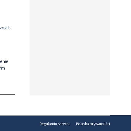
wdzić,
enie
irm
Regulamin serwisu
Polityka prywatności