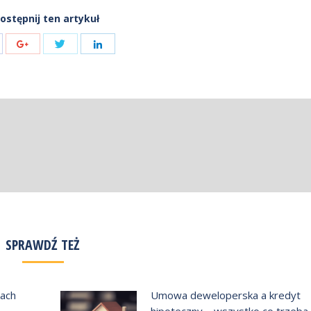
ostępnij ten artykuł
Share
are
Share
Share
with
h
with
with
Twitter
cebook
Google+
LinkedIn
SPRAWDŹ TEŻ
kach
Umowa deweloperska a kredyt
hipoteczny – wszystko co trzeba