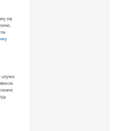
iej się
zenie,
 na
nowy
e używa
kiecie.
osowane
oją