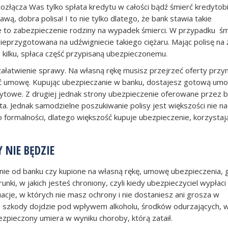
ozłącza Was tylko spłata kredytu w całości bądź śmierć kredytobi
wą, dobra polisa! I to nie tylko dlatego, że bank stawia takie
e to zabezpieczenie rodziny na wypadek śmierci. W przypadku śm
ieprzygotowana na udźwigniecie takiego ciężaru. Mając polisę na 
o kilku, spłaca część przypisaną ubezpieczonemu.
ałatwienie sprawy. Na własną rękę musisz przejrzeć oferty przy
isać umowę. Kupując ubezpieczanie w banku, dostajesz gotową um
edytowe. Z drugiej jednak strony ubezpieczenie oferowane przez 
a. Jednak samodzielne poszukiwanie polisy jest większości nie na
formalności, dlatego większość kupuje ubezpieczenie, korzystaj
 NIE BĘDZIE
nie od banku czy kupione na własną rękę, umowę ubezpieczenia, 
, w jakich jesteś chroniony, czyli kiedy ubezpieczyciel wypłaci
acje, w których nie masz ochrony i nie dostaniesz ani grosza w
 do szkody dojdzie pod wpływem alkoholu, środków odurzających, 
zpieczony umiera w wyniku choroby, którą zataił.