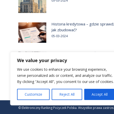
05-03-2024
Historia kredytowa – gdzie sprawd
Jak zbudować?
05-03-2024
Marża kredytu – Sprawdź co to jest
05-03-2024
We value your privacy
We use cookies to enhance your browsing experience,
serve personalized ads or content, and analyze our traffic.
By clicking "Accept All", you consent to our use of cookies.
Customize
Reject All
Accept All
© Elektroniczny Ranking Pożyczek Polska. Wszystkie prawa zastrze