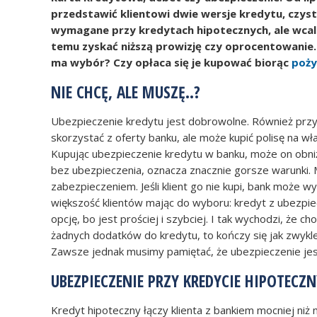
przedstawić klientowi dwie wersje kredytu, czys
wymagane przy kredytach hipotecznych, ale wcale
temu zyskać niższą prowizję czy oprocentowanie. 
ma wybór? Czy opłaca się je kupować biorąc
poży
NIE CHCĘ, ALE MUSZĘ..?
Ubezpieczenie kredytu jest dobrowolne. Również przy
skorzystać z oferty banku, ale może kupić polisę na wł
Kupując ubezpieczenie kredytu w banku, może on obni
bez ubezpieczenia, oznacza znacznie gorsze warunki.
zabezpieczeniem. Jeśli klient go nie kupi, bank może
większość klientów mając do wyboru: kredyt z ubezpi
opcję, bo jest prościej i szybciej. I tak wychodzi, że
żadnych dodatków do kredytu, to kończy się jak zwyk
Zawsze jednak musimy pamiętać, że ubezpieczenie je
UBEZPIECZENIE PRZY KREDYCIE HIPOTECZ
Kredyt hipoteczny łączy klienta z bankiem mocniej niż 