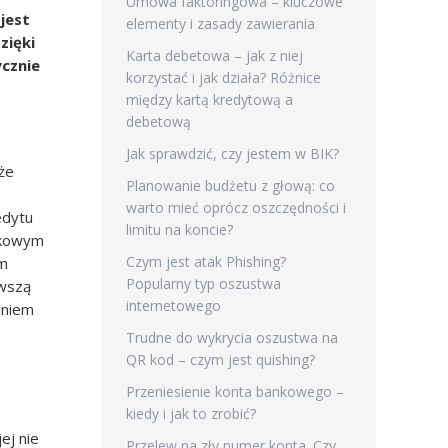
Umowa faktoringowa – kluczowe
jest
elementy i zasady zawierania
zięki
Karta debetowa – jak z niej
ycznie
korzystać i jak działa? Różnice
między kartą kredytową a
debetową
Jak sprawdzić, czy jestem w BIK?
że
Planowanie budżetu z głową: co
warto mieć oprócz oszczędności i
edytu
limitu na koncie?
atkowym
Czym jest atak Phishing?
em
Popularny typ oszustwa
rwszą
internetowego
eniem
Trudne do wykrycia oszustwa na
QR kod – czym jest quishing?
Przeniesienie konta bankowego –
kiedy i jak to zrobić?
ej nie
Przelew na zły numer konta. Czy