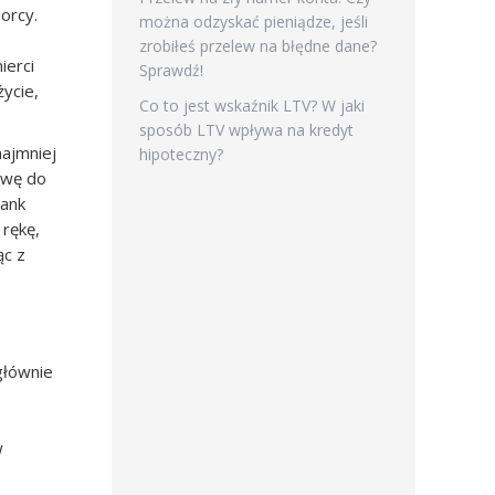
orcy.
można odzyskać pieniądze, jeśli
zrobiłeś przelew na błędne dane?
ierci
Sprawdź!
życie,
Co to jest wskaźnik LTV? W jaki
sposób LTV wpływa na kredyt
najmniej
hipoteczny?
owę do
bank
 rękę,
ąc z
głównie
w