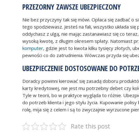
PRZEZORNY ZAWSZE UBEZPIECZONY
Nie bez przyczyny tak się mówi. Opłaca się zadbać o sie
tego spodziewasz. Jesteś na fali, wszystko układa się p
oddychasz z ulgą, nie mając zastanawiasz się co teraz.
wysoką kwotę, z długim okresem spłaty. Natomiast p
komputer
, gdzie jest to kwota kilku tysięcy złotych, 
pewności co do zatrudnienia. Wówczas przyda się ube
UBEZPIECZENIE DOSTOSOWANE DO POTRZ
Doradcy powinni kierować się zasadą doboru produktów
karty kredytowej, nie jest mu potrzebny debet czy kol
Tyle w teorii, bo w praktyce wygląda to różnie. Ubezp
do potrzeb klienta i jego stylu życia. Kupowanie polisy 
rolę, mija się z celem i są to zwyczajnie wyrzucone pie
Rate this post