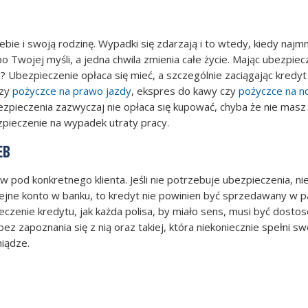
bie i swoją rodzinę. Wypadki się zdarzają i to wtedy, kiedy najmn
o Twojej myśli, a jedna chwila zmienia całe życie. Mając ubezpiec
.? Ubezpieczenie opłaca się mieć, a szczególnie zaciągając kredyt
rzy
pożyczce na prawo jazdy
, ekspres do kawy czy
pożyczce na 
ubezpieczenia zazwyczaj nie opłaca się kupować, chyba że nie masz
zpieczenie na wypadek utraty pracy.
EB
 pod konkretnego klienta. Jeśli nie potrzebuje ubezpieczenia, ni
ejne konto w banku, to kredyt nie powinien być sprzedawany w pa
ieczenie kredytu, jak każda polisa, by miało sens, musi być dost
bez zapoznania się z nią oraz takiej, która niekoniecznie spełni sw
niądze.