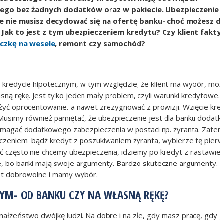
tego bez żadnych dodatków oraz w pakiecie. Ubezpieczenie 
 nie musisz decydować się na ofertę banku- choć możesz d
Jak to jest z tym ubezpieczeniem kredytu? Czy klient fakt
czkę na wesele
, remont czy samochód?
 kredycie hipotecznym, w tym względzie, że klient ma wybór, mo
asną rękę. Jest tylko jeden mały problem, czyli warunki kredytowe.
żyć oprocentowanie, a nawet zrezygnować z prowizji. Wzięcie kr
 Musimy również pamiętać, że ubezpieczenie jest dla banku dod
 wymagać dodatkowego zabezpieczenia w postaci np. żyranta. Zat
eczeniem bądź kredyt z poszukiwaniem żyranta, wybierze tę pie
 choć często nie chcemy ubezpieczenia, idziemy po kredyt z nastawi
le, bo banki mają swoje argumenty. Bardzo skuteczne argumenty.
st dobrowolne i mamy wybór.
NYM- OD BANKU CZY NA WŁASNĄ RĘKĘ?
małżeństwo dwójkę ludzi. Na dobre i na złe, gdy masz pracę, gdy j