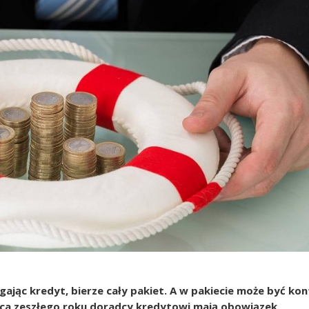
ągając kredyt, bierze cały pakiet. A w pakiecie może być kon
ipca zeszłego roku doradcy kredytowi mają obowiązek