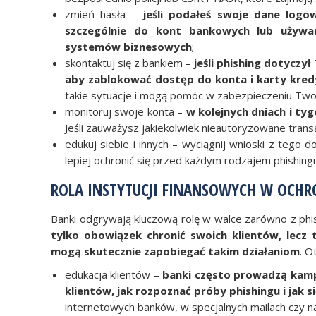
zmień hasła –
jeśli podałeś swoje dane logo
szczególnie do kont bankowych lub używan
systemów biznesowych
;
skontaktuj się z bankiem –
jeśli phishing dotyczy
aby zablokować dostęp do konta i karty kre
takie sytuacje i mogą pomóc w zabezpieczeniu Two
monitoruj swoje konta –
w kolejnych dniach i ty
Jeśli zauważysz jakiekolwiek nieautoryzowane trans
edukuj siebie i innych – wyciągnij wnioski z tego do
lepiej ochronić się przed każdym rodzajem phishing
ROLA INSTYTUCJI FINANSOWYCH W OCHR
Banki odgrywają kluczową rolę w walce zarówno z phish
tylko obowiązek chronić swoich klientów, lecz 
mogą skutecznie zapobiegać takim działaniom
. O
edukacja klientów –
banki często prowadzą kamp
klientów, jak rozpoznać próby phishingu i jak s
internetowych banków, w specjalnych mailach czy 