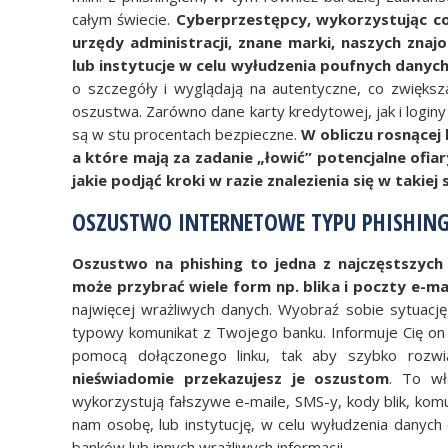
całym świecie.
Cyberprzestępcy, wykorzystując c
urzędy administracji, znane marki, naszych zna
lub instytucje w celu wyłudzenia poufnych danyc
o szczegóły i wyglądają na autentyczne, co zwiększ
oszustwa. Zarówno dane karty kredytowej, jak i login
są w stu procentach bezpieczne.
W obliczu rosnące
a które mają za zadanie „łowić” potencjalne ofia
jakie podjąć kroki w razie znalezienia się w takiej 
OSZUSTWO INTERNETOWE TYPU PHISHING 
Oszustwo na phishing to jedna z najczęstszych
może przybrać wiele form np. blika i poczty e-ma
najwięcej wrażliwych danych. Wyobraź sobie sytuację
typowy komunikat z Twojego banku. Informuje Cię on
pomocą dołączonego linku, tak aby szybko rozwi
nieświadomie przekazujesz je oszustom
. To wł
wykorzystują fałszywe e-maile, SMS-y, kody blik, kom
nam osobę, lub instytucję, w celu wyłudzenia danyc
banków lub innych wrażliwych informacji.