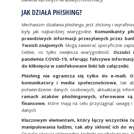
JAK DZIAŁA PHISHING?
Mechanizm działania phishingu jest złożony i wyrafi
były jak najbardziej wiarygodne.
Komunikanty phi
prawdziwych informacji przesyłanych przez ban
Twoich znajomych
. Mogą zawierać specyficzne zapis
Ciebie, co tylko zwiększa wiarygodność.
Oszuści
pandemia COVID-19, oferując fałszywe informacj
do kliknięcia w zainfekowane linki lub załączniki
.
Phishing nie ogranicza się tylko do e-maili. 
komunikatory i media społecznościowe
, tak a
potwierdzenie danych osobowych, aktualizację infor
ramach ataków phishingowych, oferowane są 
finansowe
, które mają na celu przyciągnąć uwagę i
danych.
Kluczowym elementem, który łączy wszystkie te 
manipulowania ludźmi, tak aby skłonić ich do wy
Oszuści stosują różnorodne techniki psychologiczne, 