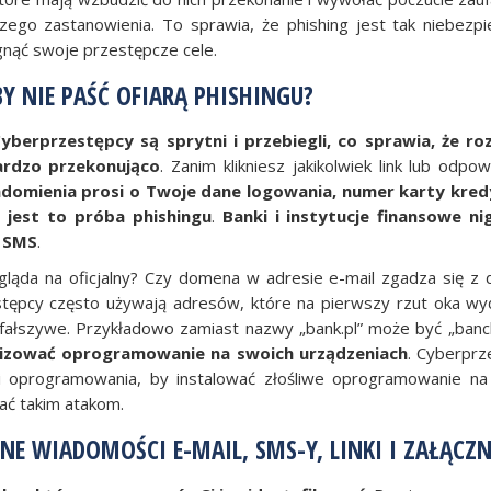
kszego zastanowienia. To sprawia, że phishing jest tak niebezp
gnąć swoje przestępcze cele.
Y NIE PAŚĆ OFIARĄ PHISHINGU?
yberprzestępcy są sprytni i przebiegli, co sprawia, że ro
ardzo przekonująco
. Zanim klikniesz jakikolwiek link lub odpo
iadomienia prosi o Twoje dane logowania, numer karty kre
 jest to próba phishingu
.
Banki i instytucje finansowe ni
b SMS
.
gląda na oficjalny? Czy domena w adresie e-mail zgadza się z
stępcy często używają adresów, które na pierwszy rzut oka wyd
 fałszywe. Przykładowo zamiast nazwy „bank.pl” może być „banck
lizować oprogramowanie na swoich urządzeniach
. Cyberprz
sji oprogramowania, by instalować złośliwe oprogramowanie n
ać takim atakom.
E WIADOMOŚCI E-MAIL, SMS-Y, LINKI I ZAŁĄCZN