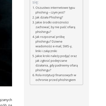
się:
Oszustwo internetowe typu
phishing – czym jest?
Jak działa Phishing?
Jakie środki ostrożności
zachować, by nie paść ofiarą
phishingu?
Jak rozpoznać próbę
phishingu? Dziwne
wiadomości e-mail, SMS-y,
linki i załączniki
Jakie kroki należy podjąć oraz
jak zgłosić podejrzane
działania, gdy padniemy ofiarą
phishingu?
Rola instytucji finansowych w
ochronie przed phishingiem
ązanych
osób na