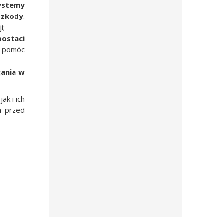
ystemy
szkody
.
i;
postaci
ż pomóc
gania w
ak i ich
a przed