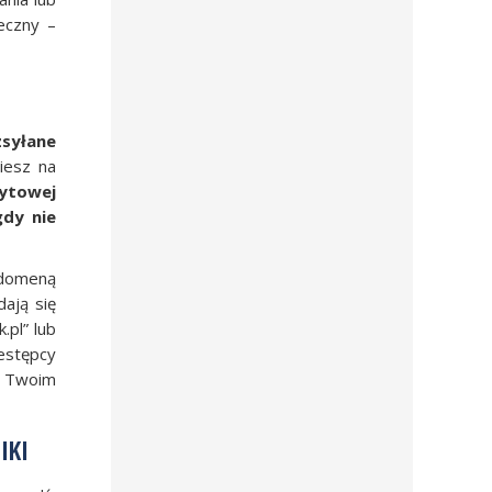
ieczny –
zsyłane
wiesz na
dytowej
gdy nie
 domeną
ają się
.pl” lub
estępcy
a Twoim
IKI