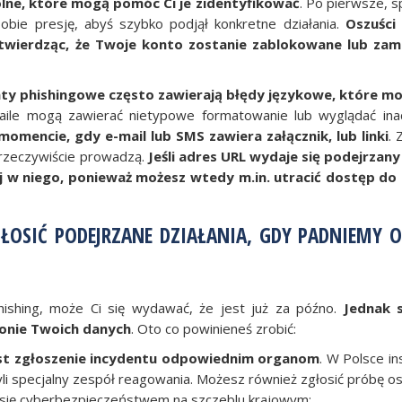
ne, które mogą pomóc Ci je zidentyfikować
. Po pierwsze, 
obie presję, abyś szybko podjął konkretne działania.
Oszuści
twierdząc, że Twoje konto zostanie zablokowane lub zam
ty phishingowe często zawierają błędy językowe, które m
aile mogą zawierać nietypowe formatowanie lub wyglądać inac
mencie, gdy e-mail lub SMS zawiera załącznik, lub linki
. 
d rzeczywiście prowadzą.
Jeśli adres URL wydaje się podejrzany 
j w niego, ponieważ możesz wtedy m.in. utracić dostęp do
GŁOSIĆ PODEJRZANE DZIAŁANIA, GDY PADNIEMY O
phishing, może Ci się wydawać, że jest już za późno.
Jednak 
ronie Twoich danych
. Oto co powinieneś zrobić:
st zgłoszenie incydentu odpowiednim organom
. W Polsce in
zyli specjalny zespół reagowania. Możesz również zgłosić próbę 
ą się cyberbezpieczeństwem na szczeblu krajowym;