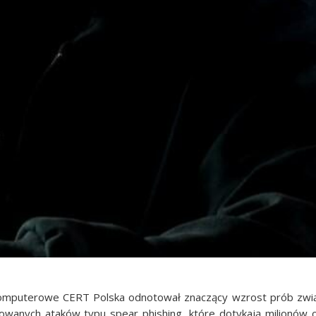
 komputerowe CERT Polska odnotował znaczący wzrost prób zwi
sowanych ataków typu spear phishing, które dotykają milionów 