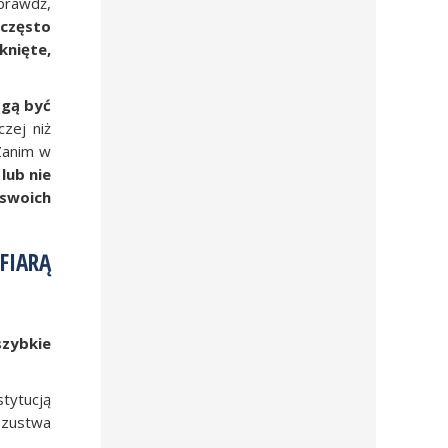
sprawdź,
 często
knięte,
ogą być
zej niż
Zanim w
lub nie
 swoich
FIARĄ
szybkie
stytucją
oszustwa