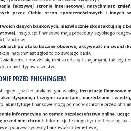
wania fałszywej stronie internetowej, natychmiast zmień
ych przez Ciebie stron społecznościowych i innych w
ł Twoich danych bankowych, niezwłocznie skontaktuj się z b
dytowej
. Instytucje finansowe mają procedury szybkiego reagow
ich środków;
godniach po ataku bacznie obserwuj aktywność na swoich k
akcje, natychmiast zgłoś to do swojego banku;
świadczenia i podziel się nimi z rodziną i znajomymi, tak aby i o
u lub innych typów oszustw.
ONIE PRZED PHISHINGIEM
ingiem, jak i np. atakami typu whaling.
Instytucje finansowe m
także dysponują licznymi raportami, narzędziami i wiedzą
to jak instytucje finansowe mogą pomóc w ochronie przed phishi
anie informacyjne na temat bezpieczeństwa online, ucząc
ię przed nimi chronić
. Informacje te mogą być dostępne np. na 
nawet poprzez systemy bankowości internetowej;