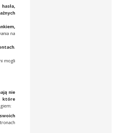
 hasła,
ażnych
ankiem,
ania na
ontach
.
ni mogli
ają nie
, które
ngiem:
 swoich
stronach