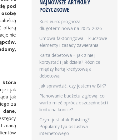
NAJNOWSZE ARTYKUŁY
się pod
POŻYCZKOWE
ą osobę
bałością
Kurs euro: prognoza
 ofiarą
długoterminowa na 2025-2026
acje nie
Umowa faktoringowa – kluczowe
tępców,
elementy i zasady zawierania
iadomy,
Karta debetowa – jak z niej
korzystać i jak działa? Różnice
między kartą kredytową a
debetową
, która
Jak sprawdzić, czy jestem w BIK?
je i jak
Planowanie budżetu z głową: co
ąda jak
warto mieć oprócz oszczędności i
iego za
limitu na koncie?
e dane,
estępcy
Czym jest atak Phishing?
od znaną
Popularny typ oszustwa
lientów
internetowego