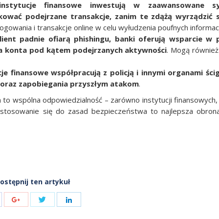
instytucje finansowe inwestują w zaawansowane s
ować podejrzane transakcje, zanim te zdążą wyrządzić 
owania i transakcje online w celu wyłudzenia poufnych informacj
ient padnie ofiarą phishingu, banki oferują wsparcie w 
ia konta pod kątem podejrzanych aktywności
. Mogą równie
cje finansowe współpracują z policją i innymi organami ści
w oraz zapobiegania przyszłym atakom
.
to wspólna odpowiedzialność – zarówno instytucji finansowych, j
i stosowanie się do zasad bezpieczeństwa to najlepsza obron
ostępnij ten artykuł
Share
are
Share
Share
with
h
with
with