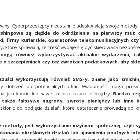
nowany. Cyberprzestępcy nieustannie udoskonalają swoje metody,
shingowe są ciężkie do odróżnienia na pierwszy rzut 
ki
,
firmy kurierskie, operatorów telekomunikacyjnych cz
y, które sprawiają, że treść wydaje się być skierowana bezpośr
 mogą również wykorzystywać aktualne wydarzenia, tak
e o szczepieniach czy też zwrotach podatkowych, aby skło
Oszuści wykorzystują również SMS-y, znane jako smishi
by dotrzeć do potencjalnych ofiar. Wiadomości mogą prosi
macji o koncie lub nawet o przekazanie pieniędzy.
Bardzo czę
także fałszywe nagrody, zwroty pieniędzy lub inne ko
 skłonić do podjęcia działań, które ostatecznie prowadzą do kr
metody, jest wykorzystanie inżynierii społecznej
,
czyli 
konania określonych działań lub ujawnienia poufnych info
które mają wzbudzić do nich przekonanie i wywołać poczucie zauf