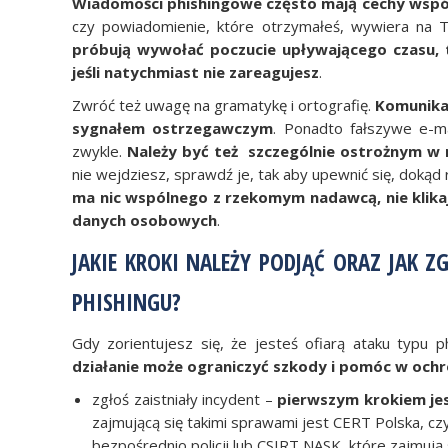
Wiadomości phishingowe często mają cechy wspól
czy powiadomienie, które otrzymałeś, wywiera na T
próbują wywołać poczucie upływającego czasu, 
jeśli natychmiast nie zareagujesz
.
Zwróć też uwagę na gramatykę i ortografię.
Komunika
sygnałem ostrzegawczym
. Ponadto fałszywe e-m
zwykle.
Należy być też
szczególnie ostrożnym w mo
nie wejdziesz, sprawdź je, tak aby upewnić się, doką
ma nic wspólnego z rzekomym nadawcą, nie klika
danych osobowych
.
JAKIE KROKI NALEŻY PODJĄĆ ORAZ JAK Z
PHISHINGU?
Gdy zorientujesz się, że jesteś ofiarą ataku typu 
działanie może ograniczyć szkody i pomóc w och
zgłoś zaistniały incydent –
pierwszym krokiem je
zajmującą się takimi sprawami jest CERT Polska, c
bezpośrednio policji lub CSIRT NASK, które zajmuj