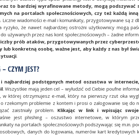
oraz to bardziej wyrafinowane metody, mogą podszywać 
jomych na portalach społecznościowych, czy też każdą inn
h
. Liczne wiadomości e-mail i komunikaty, przygotowywane są z d
a ryzyko, że nawet najbardziej ostrożni użytkownicy mogą paść
y do używanych przez nas kont społecznościowych – żadne inform
j liczby prób ataków, przygotowywanych przez cyberprzes
ry lub konkretną osobę, ważne jest, aby każdy z nas był św
sytuacji
.
– CZYM JEST?
 i najbardziej podstępnych metod oszustwa w internecie
il
. Wszystkie mają jeden cel – wyłudzić od Ciebie poufne informac
, w której otrzymujesz e-mail, który na pierwszy rzut oka wygl
 o rzekomym problemie z kontem i prosi o zalogowanie się do n
ązać zaistniały problem.
Klikając w link i wpisując swoj
aśnie jest phishing – oszustwo internetowe, w którym prz
unikaty na portalach społecznościowych podszywając się m.in. p
h osobowych, danych do logowania, numerów kart kredytowych k