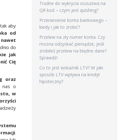
Trudne do wykrycia oszustwa na
QR kod – czym jest quishing?
Przeniesienie konta bankowego –
 tak aby
kiedy i jak to zrobić?
oka od
Przelew na zły numer konta. Czy
y nawet
można odzyskać pieniądze, jeśli
ednio do
zrobiłeś przelew na błędne dane?
ie jak
Sprawdź!
nić Cię
Co to jest wskaźnik LTV? W jaki
sposób LTV wpływa na kredyt
ng oraz
hipoteczny?
ć nas o
sto, w
rzyści
adzieży
systemu
rmacji
.
ania lub