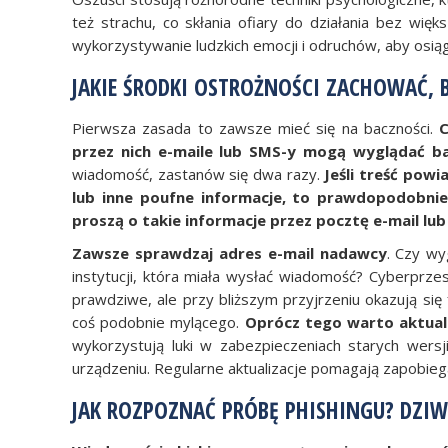
też strachu, co skłania ofiary do działania bez wię
wykorzystywanie ludzkich emocji i odruchów, aby osią
JAKIE ŚRODKI OSTROŻNOŚCI ZACHOWAĆ, B
Pierwsza zasada to zawsze mieć się na baczności.
C
przez nich e-maile lub SMS-y mogą wyglądać b
wiadomość, zastanów się dwa razy.
Jeśli treść pow
lub inne poufne informacje, to prawdopodobnie
proszą o takie informacje przez pocztę e-mail lu
Zawsze sprawdzaj adres e-mail nadawcy
. Czy wy
instytucji, która miała wysłać wiadomość? Cyberprze
prawdziwe, ale przy bliższym przyjrzeniu okazują się
coś podobnie mylącego.
Oprócz tego warto a
ktua
wykorzystują luki w zabezpieczeniach starych wer
urządzeniu. Regularne aktualizacje pomagają zapobieg
JAK ROZPOZNAĆ PRÓBĘ PHISHINGU? DZIWN