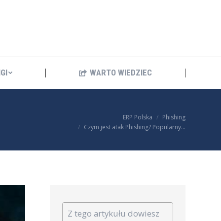
ANKINGI
WARTO WIEDZIEC
GI
WARTO WIEDZIEC
You are here:
ERP Polska
Phishing
Czym jest atak Phishing? Popularny…
Z tego artykułu dowiesz