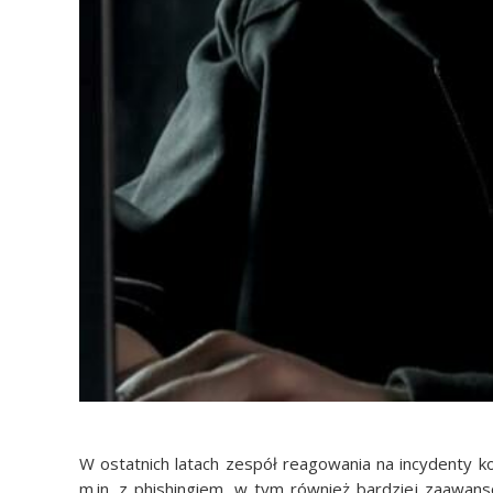
W ostatnich latach zespół reagowania na incydenty
m.in. z phishingiem, w tym również bardziej zaawan