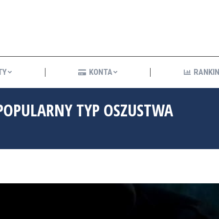
KREDYTY
KONTA
R
TY
KONTA
RANKIN
 POPULARNY TYP OSZUSTWA