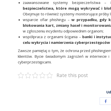
zaawansowane systemy bezpieczeństwa –
bezpieczeństwa, które mogą wykrywać i blok
Obejmuje to również systemy monitorujące próby log
wsparcie ofiar phishingu –
w przypadku, gdy kl
blokowania kart, zmiany haseł i monitorowan
w zgłoszeniu incydentu odpowiednim organom;
współpraca z organami ścigania –
banki i instytu
celu wykrycia i namierzenia cyberprzestępcó
Zawsze pamiętaj o tym, że ochrona przed phishingiem 
klientów. Bycie świadomym zagrożeń w internecie 
cyberprzestępcami.
Rate this post
Ud
Sh
wit