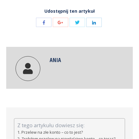
Udostępnij ten artykuł
Share
Share
Share
Share
with
with
with
with
Twitter
Facebook
Google+
LinkedIn
ANIA
Z tego artykułu dowiesz się:
Przelew na złe konto – co to jest?
Zrobiłem przelew na niewłaściwe konto – co teraz?