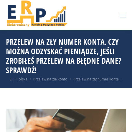
PRZELEW NA ZŁY NUMER KONTA. CZY
MOŻNA ODZYSKAĆ PIENIĄDZE, JEŚLI
ZROBIŁEŚ PRZELEW NA BŁĘDNE DANE?
SPRAWDŹ!
You are here:
ERP Polska
Przelew na złe konto
Przelew na zły numer konta.…