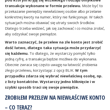
pod którym kryją się wszelkiego rodzaju omyłkowe
transakcje wykonane w formie przelewu.
Może być to
przekazanie pieniędzy niewłaściwej osobie albo przelanie
konkretnej kwoty na numer, który nie funkcjonuje. W takich
sytuacjach można obawiać się utraty swoich środków.
Dlatego trzeba widzieć, jak się zachować i co można zrobić,
aby odzyskać swoje pieniądze.
Warto zaznaczyć, że przelew na złe konto jest zrobić
dość łatwo, dlatego taka sytuacja może przydarzyć
się każdemu.
To dlatego, że wystarczy pomylić tylko
jedną cyfrę, a transakcja będzie możliwa do wykonania.
Obecnie zwraca się często uwagę na łatwość zrobienia
złego przelewu, korzystając z opcji BLIK.
W tym
przypadku zdarza się wybrać niewłaściwą osobę, np.
z listy kontaktów. Wystarczy jedno kliknięcie i w
szybki sposób traci się swoje pieniądze.
ZROBIŁEM PRZELEW NA NIEWŁAŚCIWE KONTO
– CO TERAZ?