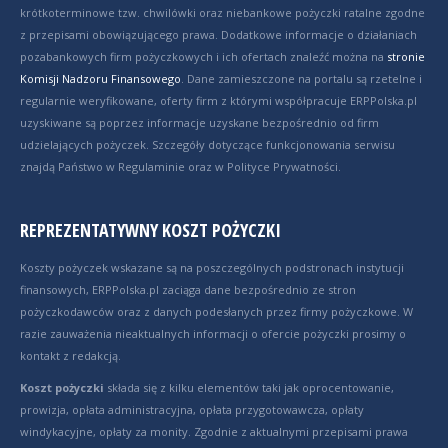
krótkoterminowe tzw. chwilówki oraz niebankowe pożyczki ratalne zgodne
z przepisami obowiązującego prawa. Dodatkowe informacje o działaniach
pozabankowych firm pożyczkowych i ich ofertach znaleźć można na
stronie
Komisji Nadzoru Finansowego
. Dane zamieszczone na portalu są rzetelne i
regularnie weryfikowane, oferty firm z którymi współpracuje ERPPolska.pl
uzyskiwane są poprzez informacje uzyskane bezpośrednio od firm
udzielających pożyczek. Szczegóły dotyczące funkcjonowania serwisu
znajdą Państwo w Regulaminie oraz w Polityce Prywatności.
REPREZENTATYWNY KOSZT POŻYCZKI
Koszty pożyczek wskazane są na poszczególnych podstronach instytucji
finansowych, ERPPolska.pl zaciąga dane bezpośrednio ze stron
pożyczkodawców oraz z danych podesłanych przez firmy pożyczkowe. W
razie zauważenia nieaktualnych informacji o ofercie pożyczki prosimy o
kontakt z redakcją.
Koszt pożyczki
składa się z kilku elementów taki jak oprocentowanie,
prowizja, opłata administracyjna, opłata przygotowawcza, opłaty
windykacyjne, opłaty za monity. Zgodnie z aktualnymi przepisami prawa