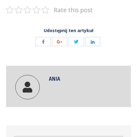
Rate this post
Udostępnij ten artykuł
Share
Share
Share
Share
with
with
with
with
Twitter
Facebook
Google+
LinkedIn
ANIA