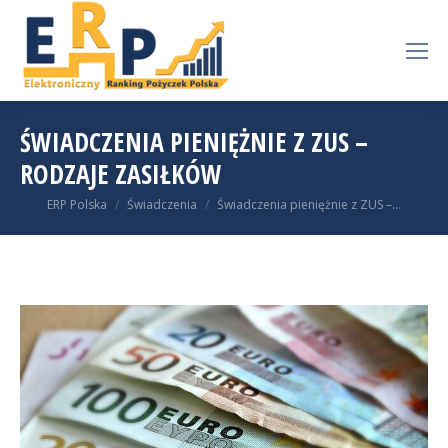
ŚWIADCZENIA PIENIĘŻNIE Z ZUS –
RODZAJE ZASIŁKÓW
You are here:
ERP Polska
Świadczenia
Świadczenia pieniężnie z ZUS –…