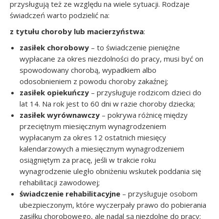
przysługują też ze względu na wiele sytuacji. Rodzaje
świadczeń warto podzielić na:
z tytułu choroby lub macierzyństwa
:
zasiłek chorobowy
– to świadczenie pieniężne
wypłacane za okres niezdolności do pracy, musi być on
spowodowany chorobą, wypadkiem albo
odosobnieniem z powodu choroby zakaźnej;
zasiłek opiekuńczy
– przysługuje rodzicom dzieci do
lat 14. Na rok jest to 60 dni w razie choroby dziecka;
zasiłek wyrównawczy
– pokrywa różnicę między
przeciętnym miesięcznym wynagrodzeniem
wypłacanym za okres 12 ostatnich miesięcy
kalendarzowych a miesięcznym wynagrodzeniem
osiągniętym za pracę, jeśli w trakcie roku
wynagrodzenie uległo obniżeniu wskutek poddania się
rehabilitacji zawodowej;
świadczenie rehabilitacyjne
– przysługuje osobom
ubezpieczonym, które wyczerpały prawo do pobierania
zasiłku chorobowego, ale nadal są niezdolne do pracy;