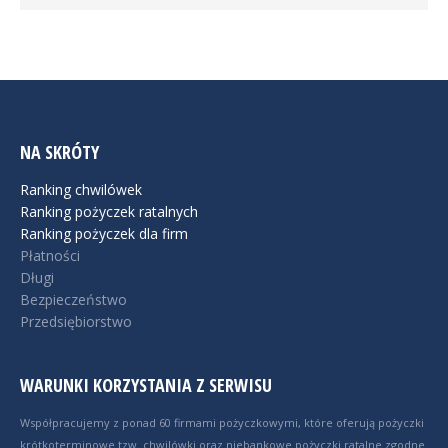
NA SKRÓTY
Ranking chwilówek
Ranking pożyczek ratalnych
Ranking pożyczek dla firm
Płatności
Długi
Bezpieczeństwo
Przedsiębiorstwo
WARUNKI KORZYSTANIA Z SERWISU
Współpracujemy z ponad 60 firmami pożyczkowymi, które oferują pożyczki
krótkoterminowe tzw. chwilówki oraz niebankowe pożyczki ratalne zgodne