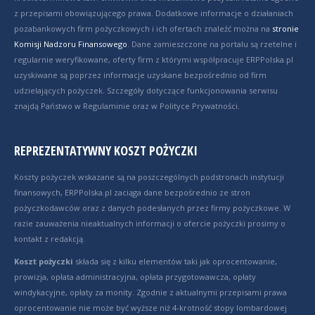
z przepisami obowiązującego prawa. Dodatkowe informacje o działaniach
pozabankowych firm pożyczkowych i ich ofertach znaleźć można na
stronie
Komisji Nadzoru Finansowego
. Dane zamieszczone na portalu są rzetelne i
regularnie weryfikowane, oferty firm z którymi współpracuje ERPPolska.pl
uzyskiwane są poprzez informacje uzyskane bezpośrednio od firm
udzielających pożyczek. Szczegóły dotyczące funkcjonowania serwisu
znajdą Państwo w Regulaminie oraz w Polityce Prywatności.
REPREZENTATYWNY KOSZT POŻYCZKI
Koszty pożyczek wskazane są na poszczególnych podstronach instytucji
finansowych, ERPPolska.pl zaciąga dane bezpośrednio ze stron
pożyczkodawców oraz z danych podesłanych przez firmy pożyczkowe. W
razie zauważenia nieaktualnych informacji o ofercie pożyczki prosimy o
kontakt z redakcją.
Koszt pożyczki
składa się z kilku elementów taki jak oprocentowanie,
prowizja, opłata administracyjna, opłata przygotowawcza, opłaty
windykacyjne, opłaty za monity. Zgodnie z aktualnymi przepisami prawa
oprocentowanie nie może być wyższe niż 4-krotność stopy lombardowej