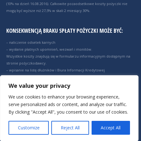
(10% na dzień 16.08.2016). Całkowite pozaodsetkowe koszty pożyczki nie
mogą być wyższe niż 27,5% w skali 2 miesiący 30%.
KONSEKWENCJĄ BRAKU SPŁATY POŻYCZKI MOŻE BYĆ:
– naliczenie odsetek karnych
– wysłanie płatnych upomnień, wezwań i monitów.
Wszystkie koszty znajdują się w formularzu informacyjnym dostępnym na
stronie pożyczkodawcy.
– wpisanie na listę dłużników i Biura Informacji Kredytowej
– postępowanie sądowe i komornicze
– przekazanie lub sprzedanie wierzytelności do firmy windykacyjnej.
We value your privacy
Zasady korzystania z serwisu regulowane są przez politykę
We use cookies to enhance your browsing experience,
prywatności oraz regulamin serwisu.
serve personalized ads or content, and analyze our traffic.
By clicking "Accept All", you consent to our use of cookies.
Customize
Reject All
Accept All
© Elektroniczny Ranking Pożyczek Polska. Wszystkie prawa zastrzeżone.
Footer Menu2