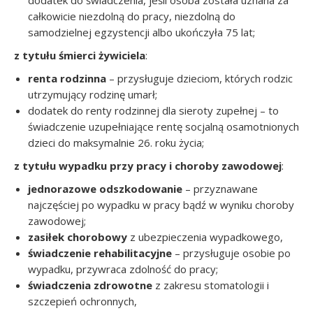
dodatek do świadczenia, jeśli osoba została uznana za
całkowicie niezdolną do pracy, niezdolną do
samodzielnej egzystencji albo ukończyła 75 lat;
z tytułu śmierci żywiciela
:
renta rodzinna
– przysługuje dzieciom, których rodzic
utrzymujący rodzinę umarł;
dodatek do renty rodzinnej dla sieroty zupełnej – to
świadczenie uzupełniające rentę socjalną osamotnionych
dzieci do maksymalnie 26. roku życia;
z tytułu wypadku przy pracy i choroby zawodowej
:
jednorazowe odszkodowanie
– przyznawane
najczęściej po wypadku w pracy bądź w wyniku choroby
zawodowej;
zasiłek chorobowy
z ubezpieczenia wypadkowego,
świadczenie rehabilitacyjne
– przysługuje osobie po
wypadku, przywraca zdolność do pracy;
świadczenia zdrowotne
z zakresu stomatologii i
szczepień ochronnych,