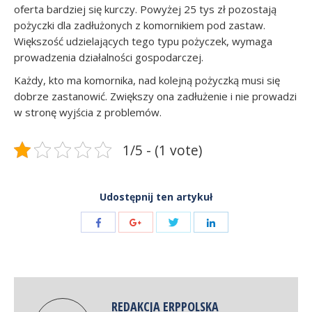
oferta bardziej się kurczy. Powyżej 25 tys zł pozostają
pożyczki dla zadłużonych z komornikiem pod zastaw.
Większość udzielających tego typu pożyczek, wymaga
prowadzenia działalności gospodarczej.
Każdy, kto ma komornika, nad kolejną pożyczką musi się
dobrze zastanowić. Zwiększy ona zadłużenie i nie prowadzi
w stronę wyjścia z problemów.
1/5 - (1 vote)
Udostępnij ten artykuł
Share
Share
Share
Share
with
with
with
with
Twitter
Facebook
Google+
LinkedIn
REDAKCJA ERPPOLSKA