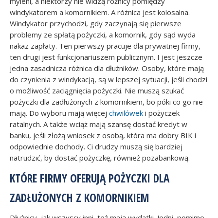
myleni, a niektórzy nie widzą różnicy pomiędzy
windykatorem a komornikiem. A różnica jest kolosalna.
Windykator przychodzi, gdy zaczynają się pierwsze
problemy ze spłatą pożyczki, a komornik, gdy sąd wyda
nakaz zapłaty. Ten pierwszy pracuje dla prywatnej firmy,
ten drugi jest funkcjonariuszem publicznym. I jest jeszcze
jedna zasadnicza różnica dla dłużników. Osoby, które mają
do czynienia z windykacją, są w lepszej sytuacji, jeśli chodzi
o możliwość zaciągnięcia pożyczki. Nie muszą szukać
pożyczki dla zadłużonych z komornikiem, bo póki co go nie
mają. Do wyboru mają więcej
chwilówek
i pożyczek
ratalnych. A także wciąż mają szansę dostać kredyt w
banku, jeśli złożą wniosek z osobą, która ma dobry BIK i
odpowiednie dochody. Ci drudzy muszą się bardziej
natrudzić, by dostać pożyczkę, również pozabankową.
KTÓRE FIRMY OFERUJĄ POŻYCZKI DLA
ZADŁUŻONYCH Z KOMORNIKIEM
Dłużnicy, jak wszyscy inni, też mają wydatki. Jedni, pomimo