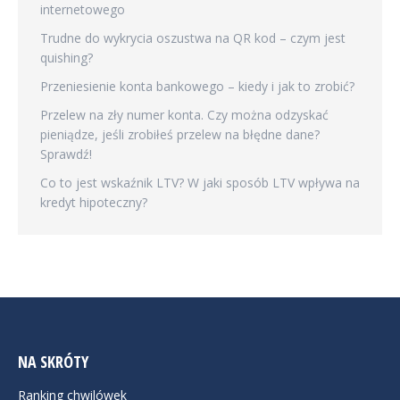
internetowego
Trudne do wykrycia oszustwa na QR kod – czym jest
quishing?
Przeniesienie konta bankowego – kiedy i jak to zrobić?
Przelew na zły numer konta. Czy można odzyskać
pieniądze, jeśli zrobiłeś przelew na błędne dane?
Sprawdź!
Co to jest wskaźnik LTV? W jaki sposób LTV wpływa na
kredyt hipoteczny?
NA SKRÓTY
Ranking chwilówek