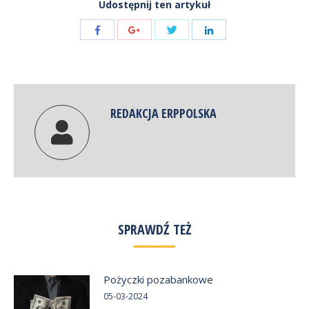
Udostępnij ten artykuł
Share
Share
Share
Share
with
with
with
with
Twitter
Facebook
Google+
LinkedIn
REDAKCJA ERPPOLSKA
SPRAWDŹ TEŻ
Pożyczki pozabankowe
05-03-2024