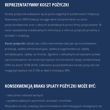
REPREZENTATYWNY KOSZT POŻYCZKI
Koszty pożyczek wskazane są na poszczególnych podstronach instytucji
finansowych, ERPPolska.pl zaciąga dane bezpośrednio ze stron
pożyczkodawców oraz z danych podesłanych przez firmy pożyczkowe. W
razie zauważenia nieaktualnych informacji o ofercie pożyczki prosimy o
kontakt z redakcją.
Koszt pożyczki
składa się z kilku elementów taki jak oprocentowanie,
prowizja, opłata administracyjna, opłata przygotowawcza, opłaty
windykacyjne, opłaty za monity. Zgodnie z aktualnymi przepisami prawa
oprocentowanie nie może być wyższe niż 4-krotność stopy lombardowej
(10% na dzień 16.08.2016). Całkowite pozaodsetkowe koszty pożyczki nie
mogą być wyższe niż 27,5% w skali 2 miesiący 30%.
KONSEKWENCJĄ BRAKU SPŁATY POŻYCZKI MOŻE BYĆ:
– naliczenie odsetek karnych
– wysłanie płatnych upomnień, wezwań i monitów.
Wszystkie koszty znajdują się w formularzu informacyjnym dostępnym na