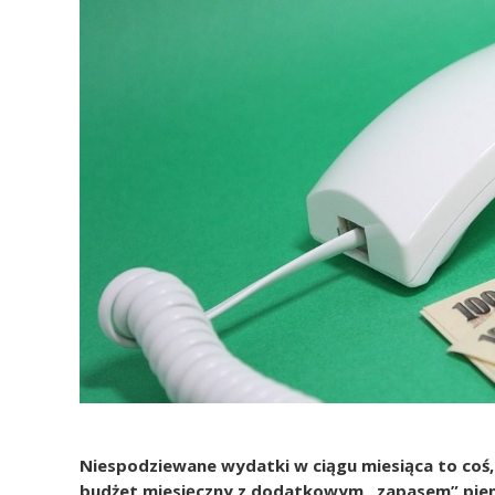
Niespodziewane wydatki w ciągu miesiąca to coś,
budżet miesięczny z dodatkowym „zapasem” pieni