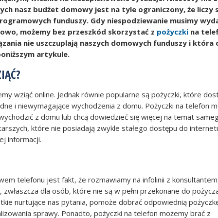
ych nasz budżet domowy jest na tyle ograniczony, że liczy s
dprogramowych funduszy. Gdy niespodziewanie musimy wyd
atkowo, możemy bez przeszkód skorzystać z
pożyczki
na tele
ązania nie uszczuplają naszych domowych funduszy i która 
poniższym artykule.
ZIĄĆ?
emy wziąć online. Jednak równie popularne są pożyczki, które do
odne i niewymagające wychodzenia z domu. Pożyczki na telefon 
 wychodzić z domu lub chcą dowiedzieć się więcej na temat same
tarszych, które nie posiadają zwykle stałego dostępu do internetu
j informacji.
em telefonu jest fakt, że rozmawiamy na infolinii z konsultantem
e, zwłaszcza dla osób, które nie są w pełni przekonane do pożycz
tkie nurtujące nas pytania, pomoże dobrać odpowiednią pożyczkę
lizowania sprawy. Ponadto, pożyczki na telefon możemy brać z