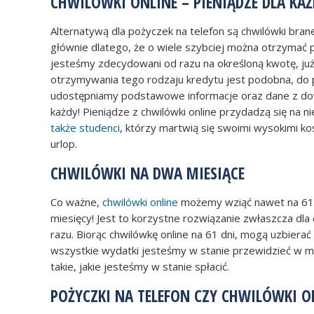
CHWILÓWKI ONLINE – PIENIĄDZE DLA KAŻ
Alternatywą dla pożyczek na telefon są chwilówki bran
głównie dlatego, że o wiele szybciej można otrzymać p
jesteśmy zdecydowani od razu na określoną kwotę, już
otrzymywania tego rodzaju kredytu jest podobna, do 
udostępniamy podstawowe informacje oraz dane z do
każdy! Pieniądze z chwilówki online przydadzą się na 
także studenci
, którzy martwią się swoimi wysokimi k
urlop.
CHWILÓWKI NA DWA MIESIĄCE
Co ważne,
chwilówki online
możemy wziąć nawet na 61 d
miesięcy! Jest to korzystne rozwiązanie zwłaszcza dla
razu. Biorąc chwilówkę online na 61 dni, mogą uzbiera
wszystkie wydatki jesteśmy w stanie przewidzieć w mie
takie, jakie jesteśmy w stanie spłacić.
POŻYCZKI NA TELEFON CZY CHWILÓWKI O