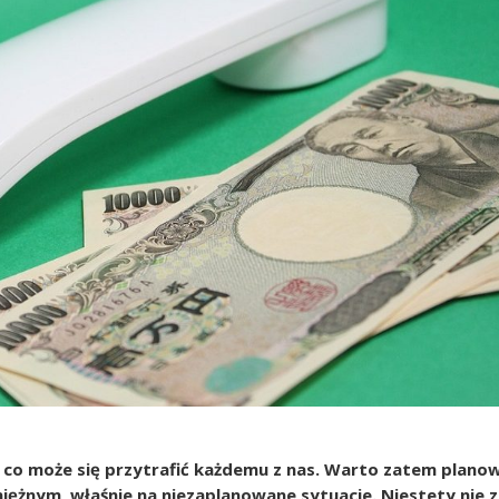
 co może się przytrafić każdemu z nas. Warto zatem plano
ężnym, właśnie na niezaplanowane sytuacje. Niestety nie 