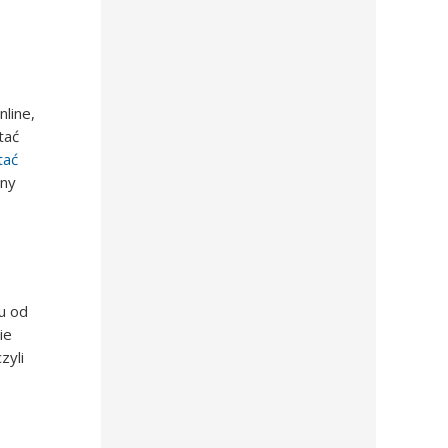
line,
tać
tać
ony
tu od
ie
zyli