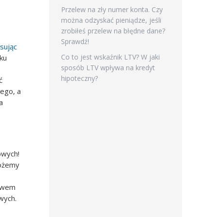
Przelew na zły numer konta. Czy
można odzyskać pieniądze, jeśli
zrobiłeś przelew na błędne dane?
Sprawdź!
sując
Co to jest wskaźnik LTV? W jaki
ku
sposób LTV wpływa na kredyt
hipoteczny?
ć
ego, a
a
owych!
możemy
ctwem
wych.