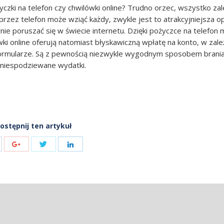
czki na telefon czy chwilówki online? Trudno orzec, wszystko za
przez telefon może wziąć każdy, zwykle jest to atrakcyjniejsza o
nie poruszać się w świecie internetu. Dzięki pożyczce na telefon
i online oferują natomiast błyskawiczną wpłatę na konto, w zale
formularze. Są z pewnością niezwykle wygodnym sposobem brani
y niespodziewane wydatki.
ostępnij ten artykuł
Share
are
Share
Share
with
h
with
with
Twitter
cebook
Google+
LinkedIn