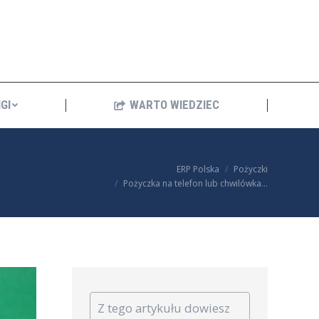
ANKINGI
WARTO WIEDZIEC
GI
WARTO WIEDZIEC
You are here:
ERP Polska
Pożyczki
Pożyczka na telefon lub chwilówka…
Z tego artykułu dowiesz