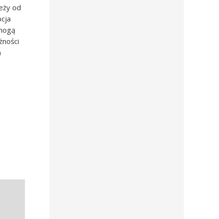
leży od
pcja
 mogą
żności
a