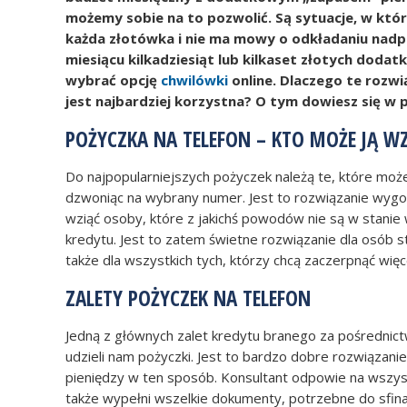
możemy sobie na to pozwolić. Są sytuacje, w któr
każda złotówka i nie ma mowy o odkładaniu na
miesiącu kilkadziesiąt lub kilkaset złotych dod
wybrać opcję
chwilówki
online. Dlaczego te rozwi
jest najbardziej korzystna? O tym dowiesz się w 
POŻYCZKA NA TELEFON – KTO MOŻE JĄ W
Do najpopularniejszych pożyczek należą te, które moż
dzwoniąc na wybrany numer. Jest to rozwiązanie wyg
wziąć osoby, które z jakichś powodów nie są w stanie
kredytu. Jest to zatem świetne rozwiązanie dla osób s
także dla wszystkich tych, którzy chcą zaczerpnąć więce
ZALETY POŻYCZEK NA TELEFON
Jedną z głównych zalet kredytu branego za pośrednictw
udzieli nam pożyczki. Jest to bardzo dobre rozwiązani
pieniędzy w ten sposób. Konsultant odpowie na wszys
także wypełni wszelkie dokumenty, potrzebne do sfina