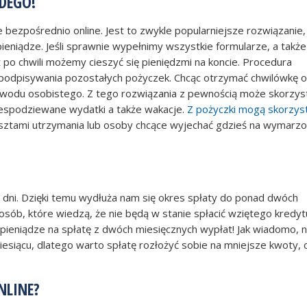
DEGO!
e bezpośrednio online. Jest to zwykle popularniejsze rozwiązanie,
ieniądze. Jeśli sprawnie wypełnimy wszystkie formularze, a także
 po chwili możemy cieszyć się pieniędzmi na koncie. Procedura
podpisywania pozostałych pożyczek. Chcąc otrzymać chwilówkę on
wodu osobistego. Z tego rozwiązania z pewnością może skorzys
niespodziewane wydatki a także wakacje.
Z pożyczki mogą skorzys
osztami utrzymania lub osoby chcące wyjechać gdzieś na wymarz
ni. Dzięki temu wydłuża nam się okres spłaty do ponad dwóch
 osób, które wiedzą, że nie będą w stanie spłacić wziętego kredy
ć pieniądze na spłatę z dwóch miesięcznych wypłat! Jak wiadomo, n
siącu, dlatego warto spłatę rozłożyć sobie na mniejsze kwoty, c
NLINE?