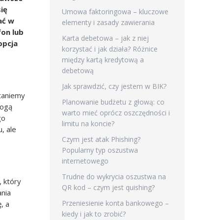
ię
Umowa faktoringowa – kluczowe
ać w
elementy i zasady zawierania
fon lub
Karta debetowa – jak z niej
opcja
korzystać i jak działa? Różnice
między kartą kredytową a
debetową
Jak sprawdzić, czy jestem w BIK?
staniemy
Planowanie budżetu z głową: co
mogą
warto mieć oprócz oszczędności i
go
limitu na koncie?
, ale
Czym jest atak Phishing?
Popularny typ oszustwa
internetowego
Trudne do wykrycia oszustwa na
, który
QR kod – czym jest quishing?
ania
Przeniesienie konta bankowego –
, a
kiedy i jak to zrobić?