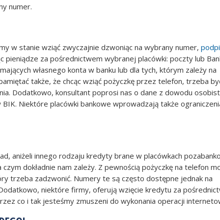
ny numer.
eśmy w stanie wziąć zwyczajnie dzwoniąc na wybrany numer,
podpi
ąc pieniądze za pośrednictwem wybranej placówki: poczty lub Ban
 mających własnego konta w banku lub dla tych, którym zależy na
 pamiętać także, że chcąc wziąć pożyczkę przez telefon, trzeba by
ia. Dodatkowo, konsultant poprosi nas o dane z dowodu osobist
w BIK. Niektóre placówki bankowe wprowadzają także ograniczeni
ad, aniżeli innego rodzaju kredyty brane w placówkach pozabank
a czym dokładnie nam zależy. Z pewnością pożyczkę na telefon 
óry trzeba zadzwonić. Numery te są często dostępne jednak na
Dodatkowo, niektóre firmy, oferują wzięcie kredytu za pośredni
 przez co i tak jesteśmy zmuszeni do wykonania operacji interneto