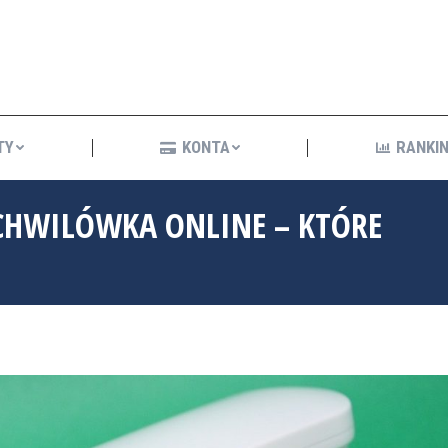
KREDYTY
KONTA
R
TY
KONTA
RANKIN
 CHWILÓWKA ONLINE – KTÓRE