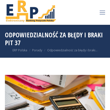
ODPOWIEDZIALNOŚĆ ZA BŁĘDY I BRAKI
PIT 37
You are here:
ERP Polska
Porady
Odpowiedzialność za błędy i braki…