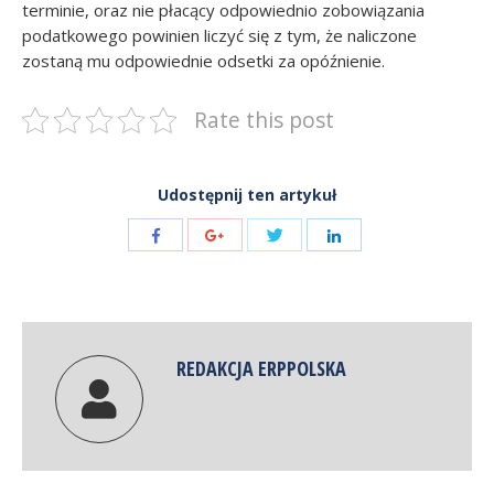
terminie, oraz nie płacący odpowiednio zobowiązania
podatkowego powinien liczyć się z tym, że naliczone
zostaną mu odpowiednie odsetki za opóźnienie.
Rate this post
Udostępnij ten artykuł
Share
Share
Share
Share
with
with
with
with
Twitter
Facebook
Google+
LinkedIn
REDAKCJA ERPPOLSKA