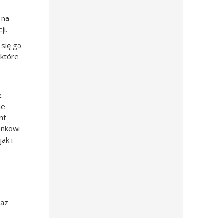
 na
ji.
 się go
 które
z
ie
nt
ankowi
ak i
raz