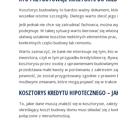
Kosztorys budowlany to bardzo ważny dokument, któr
wszelkie istotne szczegóły. Dlatego warto zlecić jego 
Jeśli jednak nie chce się zatrudniać fachowca, można w
podejmuje. W takiej sytuacji warto kierować się włas
ułatwią ustalenie kosztów niektórych elementów prac
konkretnych części budowy lub remontu.
Warto zaznaczyć, że bank nie interesuje się tym, kto
inwestora, czyli w tym przypadku kredytobiorcę. Bywaj
kosztorysu przez osobę z uprawnieniami budowlanymi. 
przedstawia małe kwoty w porównaniu z zakresem zap
pewność, że został przygotowany zgodnie z prawem bu
możliwymi zmianami, które mogą pojawić się w trakci
KOSZTORYS KREDYTU HIPOTECZNEGO – JA
To, jakie dane muszą znaleźć się w kosztorysie, zależy
określający koszt budowy domu musi składać się z konk
połączone z nieruchomością.