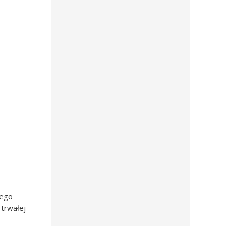
nego
 trwałej