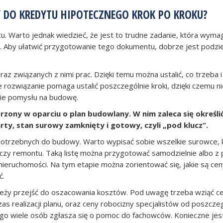
DO KREDYTU HIPOTECZNEGO KROK PO KROKU?
. Warto jednak wiedzieć, że jest to trudne zadanie, która wyma
y. Aby ułatwić przygotowanie tego dokumentu, dobrze jest podziel
z związanych z nimi prac. Dzięki temu można ustalić, co trzeba 
 rozwiązanie pomaga ustalić poszczególnie kroki, dzięki czemu ni
nie pomysłu na budowę.
zony w oparciu o plan budowlany. W nim zaleca się określi
rty, stan surowy zamknięty i gotowy, czyli „pod klucz”.
potrzebnych do budowy. Warto wypisać sobie wszelkie surowce, 
y czy remontu. Taką listę można przygotować samodzielnie albo 
j nieruchomości. Na tym etapie można zorientować się, jakie są ce
ć.
należy przejść do oszacowania kosztów. Pod uwagę trzeba wziąć c
 realizacji planu, oraz ceny robocizny specjalistów od poszcze
tego wiele osób zgłasza się o pomoc do fachowców. Konieczne jes