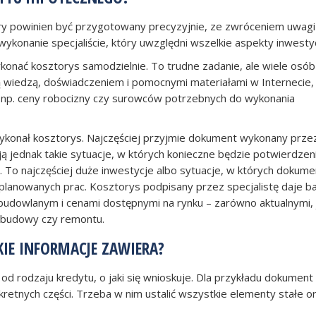
y powinien być przygotowany precyzyjnie, ze zwróceniem uwagi
wykonanie specjaliście, który uwzględni wszelkie aspekty inwestyc
ykonać kosztorys samodzielnie. To trudne zadanie, ale wiele osób
ną wiedzą, doświadczeniem i pomocnymi materiałami w Internecie,
, np. ceny robocizny czy surowców potrzebnych do wykonania
 wykonał kosztorys. Najczęściej przyjmie dokument wykonany prze
ą jednak takie sytuacje, w których konieczne będzie potwierdzen
To najczęściej duże inwestycje albo sytuacje, w których dokume
lanowanych prac. Kosztorys podpisany przez specjalistę daje b
dowlanym i cenami dostępnymi na rynku – zarówno aktualnymi, j
e budowy czy remontu.
KIE INFORMACJE ZAWIERA?
 od rodzaju kredytu, o jaki się wnioskuje. Dla przykładu dokument
retnych części. Trzeba w nim ustalić wszystkie elementy stałe o