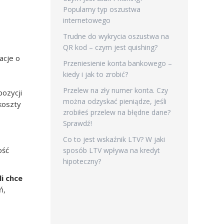
Popularny typ oszustwa
internetowego
Trudne do wykrycia oszustwa na
QR kod – czym jest quishing?
acje o
Przeniesienie konta bankowego –
kiedy i jak to zrobić?
Przelew na zły numer konta. Czy
pozycji
można odzyskać pieniądze, jeśli
koszty
zrobiłeś przelew na błędne dane?
Sprawdź!
Co to jest wskaźnik LTV? W jaki
ość
sposób LTV wpływa na kredyt
hipoteczny?
i chce
ń,