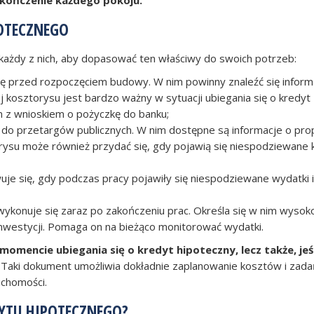
OTECZNEGO
każdy z nich, aby dopasować ten właściwy do swoich potrzeb:
ię przed rozpoczęciem budowy. W nim powinny znaleźć się inform
 kosztorysu jest bardzo ważny w sytuacji ubiegania się o kredyt
m z wnioskiem o pożyczkę do banku;
do przetargów publicznych. W nim dostępne są informacje o pro
rysu może również przydać się, gdy pojawią się niespodziewane 
je się, gdy podczas pracy pojawiły się niespodziewane wydatki i
ykonuje się zaraz po zakończeniu prac. Określa się w nim wysok
nwestycji. Pomaga on na bieżąco monitorować wydatki.
omencie ubiegania się o kredyt hipoteczny, lecz także, jeśl
Taki dokument umożliwia dokładnie zaplanowanie kosztów i zada
chomości.
YTU HIPOTECZNEGO?