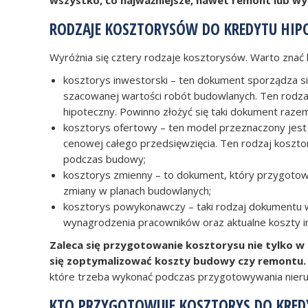
RODZAJE KOSZTORYSÓW DO KREDYTU HIP
Wyróżnia się cztery rodzaje kosztorysów. Warto znać 
kosztorys inwestorski – ten dokument sporządza s
szacowanej wartości robót budowlanych. Ten rodzaj
hipoteczny. Powinno złożyć się taki dokument raze
kosztorys ofertowy – ten model przeznaczony jest 
cenowej całego przedsięwzięcia. Ten rodzaj koszto
podczas budowy;
kosztorys zmienny – to dokument, który przygotowu
zmiany w planach budowlanych;
kosztorys powykonawczy – taki rodzaj dokumentu w
wynagrodzenia pracowników oraz aktualne koszty i
Zaleca się przygotowanie kosztorysu nie tylko w m
się zoptymalizować koszty budowy czy remontu.
które trzeba wykonać podczas przygotowywania nieru
KTO PRZYGOTOWUJE KOSZTORYS DO KRED