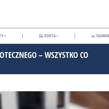
KREDYTY
KONTA
R
TY
KONTA
RANKIN
POTECZNEGO – WSZYSTKO CO