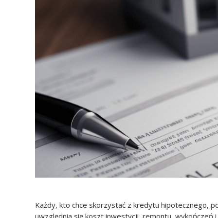
Każdy, kto chce skorzystać z kredytu hipotecznego, 
uwzględnia się koszt inwestycji, remontu, wykończeń 