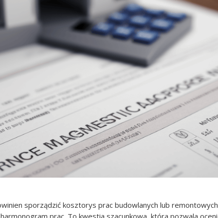
powinien sporządzić kosztorys prac budowlanych lub remontowych
i harmonogram prac. To kwestia szacunkowa, która pozwala oceni