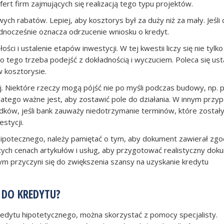
rt firm zajmujących się realizacją tego typu projektów.
ch rabatów. Lepiej, aby kosztorys był za duży niż za mały. Jeśli
ednocześnie oznacza odrzucenie wniosku o kredyt.
ci i ustalenie etapów inwestycji. W tej kwestii liczy się nie tylko
 tego trzeba podejść z dokładnością i wyczuciem. Poleca się usta
 kosztorysie.
Niektóre rzeczy mogą pójść nie po myśli podczas budowy, np.
Dlatego ważne jest, aby zostawić pole do działania. W innym przy
dków, jeśli bank zauważy niedotrzymanie terminów, które został
stycji.
hipotecznego, należy pamiętać o tym, aby dokument zawierał zgo
tych cenach artykułów i usług, aby przygotować realistyczny dok
ym przyczyni się do zwiększenia szansy na uzyskanie kredytu
 DO KREDYTU?
edytu hipotetycznego, można skorzystać z pomocy specjalisty.