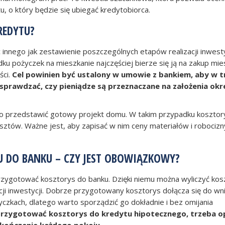
u, o który będzie się ubiegać kredytobiorca.
REDYTU?
 innego jak zestawienie poszczególnych etapów realizacji inwesty
u pożyczek na mieszkanie najczęściej bierze się ją na zakup mie
ści.
Cel powinien być ustalony w umowie z bankiem, aby w t
sprawdzać, czy pieniądze są przeznaczane na założenia okr
arto przedstawić gotowy projekt domu. W takim przypadku kosztor
sztów. Ważne jest, aby zapisać w nim ceny materiałów i robocizn
 DO BANKU – CZY JEST OBOWIĄZKOWY?
rzygotować kosztorys do banku. Dzięki niemu można wyliczyć kos
cji inwestycji. Dobrze przygotowany kosztorys dołącza się do wn
kach, dlatego warto sporządzić go dokładnie i bez omijania
rzygotować kosztorys do kredytu hipotecznego, trzeba o
ykończenie każdego pokoju.