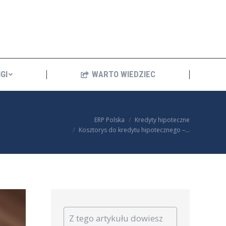
ANKINGI
WARTO WIEDZIEC
GI
WARTO WIEDZIEC
You are here:
ERP Polska
Kredyty hipoteczne
Kosztorys do kredytu hipotecznego –…
Z tego artykułu dowiesz