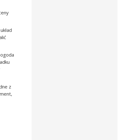
 ceny
 układ
lić
 pogoda
padku
y
dne z
ument,