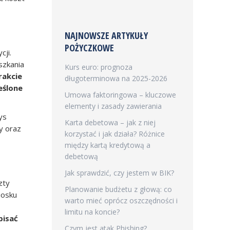
NAJNOWSZE ARTYKUŁY
POŻYCZKOWE
cji.
szkania
Kurs euro: prognoza
rakcie
długoterminowa na 2025-2026
eślone
Umowa faktoringowa – kluczowe
elementy i zasady zawierania
ys
Karta debetowa – jak z niej
y oraz
korzystać i jak działa? Różnice
między kartą kredytową a
debetową
Jak sprawdzić, czy jestem w BIK?
zty
Planowanie budżetu z głową: co
iosku
warto mieć oprócz oszczędności i
limitu na koncie?
pisać
Czym jest atak Phishing?