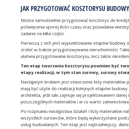
JAK PRZYGOTOWAĆ KOSZTORYSU BUDOWY 
Można samodzielnie przygotować kosztorys do kredytu
poświęcenia sporej ilości czasu oraz posiadania wiedz
zadanie na kilka części.
Pierwszą z nich jest wypunktowanie etapów budowy ora
zrobić w trakcie przygotowywania nieruchomości. Takie
ułatwia przygotowanie kosztorysu, lecz także określe
Ten etap tworzenia kosztorysu powinien być twor
etapy realizacji, w tym stan surowy, surowy otwa
Następnym krokiem jest stworzenie listy materiałów 
mają być użyte do realizacji kolejnych etapów budow
architekta, jeśli taki zajmuje się projektowaniem dane
poszczególnych materiałów i w co warto zainwestowa
Po rozpisaniu następstwa działań i listy materiałów 
wszystkich surowców, które będą wykorzystane podczas
usług budowlanych. Ten etap jest najtrudniejszy, dla