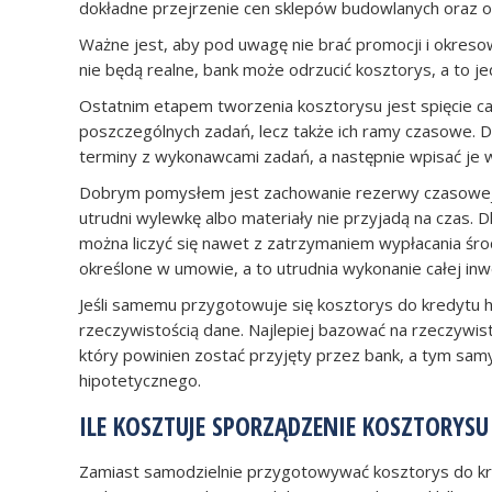
dokładne przejrzenie cen sklepów budowlanych oraz ofe
Ważne jest, aby pod uwagę nie brać promocji i okresowy
nie będą realne, bank może odrzucić kosztorys, a to j
Ostatnim etapem tworzenia kosztorysu jest spięcie całoś
poszczególnych zadań, lecz także ich ramy czasowe. Do
terminy z wykonawcami zadań, a następnie wpisać je w
Dobrym pomysłem jest zachowanie rezerwy czasowej. 
utrudni wylewkę albo materiały nie przyjadą na czas. 
można liczyć się nawet z zatrzymaniem wypłacania śro
określone w umowie, a to utrudnia wykonanie całej inwe
Jeśli samemu przygotowuje się kosztorys do kredytu 
rzeczywistością dane. Najlepiej bazować na rzeczywis
który powinien zostać przyjęty przez bank, a tym sam
hipotetycznego.
ILE KOSZTUJE SPORZĄDZENIE KOSZTORYSU
Zamiast samodzielnie przygotowywać kosztorys do kr