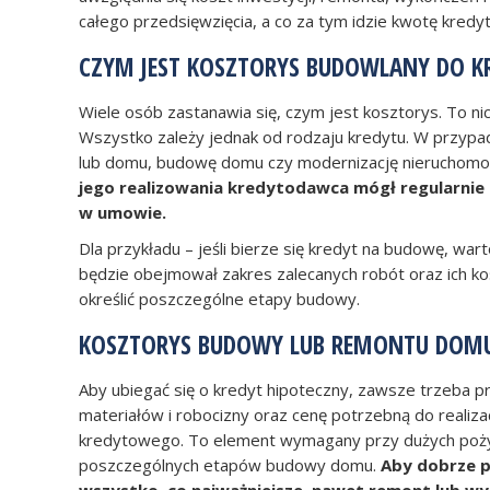
całego przedsięwzięcia, a co za tym idzie kwotę kredyt
CZYM JEST KOSZTORYS BUDOWLANY DO K
Wiele osób zastanawia się, czym jest kosztorys. To nic
Wszystko zależy jednak od rodzaju kredytu. W przypadk
lub domu, budowę domu czy modernizację nieruchomo
jego realizowania kredytodawca mógł regularnie 
w umowie.
Dla przykładu – jeśli bierze się kredyt na budowę, w
będzie obejmował zakres zalecanych robót oraz ich ko
określić poszczególne etapy budowy.
KOSZTORYS BUDOWY LUB REMONTU DOMU
Aby ubiegać się o kredyt hipoteczny, zawsze trzeba p
materiałów i robocizny oraz cenę potrzebną do realiza
kredytowego. To element wymagany przy dużych pożycz
poszczególnych etapów budowy domu.
Aby dobrze p
wszystko, co najważniejsze, nawet remont lub w