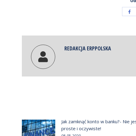
Ud
Sh
wit
Fa
REDAKCJA ERPPOLSKA
Jak zamknąć konto w banku?- Nie je
proste i oczywiste!
08-05-2020