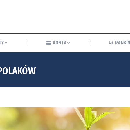
KREDYTY
KONTA
R
TY
KONTA
RANKIN
 POLAKÓW