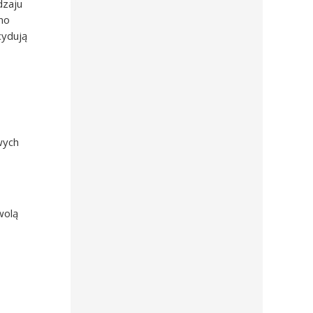
dzaju
no
cydują
wych
wolą