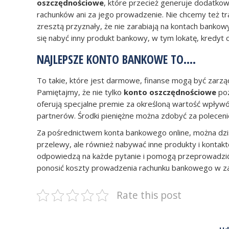
oszczędnościowe
, które przecież generuje dodatkow
rachunków ani za jego prowadzenie. Nie chcemy też tr
zresztą przyznały, że nie zarabiają na kontach bankowy
się nabyć inny produkt bankowy, w tym lokatę, kredyt 
NAJLEPSZE KONTO BANKOWE TO….
To takie, które jest darmowe, finanse mogą być zarząd
Pamiętajmy, że nie tylko
konto oszczędnościowe
poz
oferują specjalne premie za określoną wartość wpływ
partnerów. Środki pieniężne można zdobyć za polecen
Za pośrednictwem konta bankowego online, można dzis
przelewy, ale również nabywać inne produkty i kontakto
odpowiedzą na każde pytanie i pomogą przeprowadzić ka
ponosić koszty prowadzenia rachunku bankowego w z
Rate this post