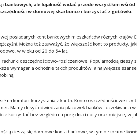
cji bankowych, ale lojalność widać przede wszystkim wśród
oszczędności w domowej skarbonce i korzystać z gotówki.
towej posiadanych kont bankowych mieszkańców różnych krajów E
ężczyźni. Można też zauważyć, że większość kont to produkty, jak
odowo, w wieku od 20 do 54 lat.
 rachunki oszczędnościowo-rozliczeniowe. Popularnością cieszy s
ksze wymagania odnośnie takich produktów, a największe szanse
obilną.
 się na komfort korzystania z konta. Konto oszczędnościowe czy t
rnet. Mamy dosyć odwiedzania placówek banków i oczekiwania w 
 korzystać bez względu na porę dnia i nocy oraz miejsce, w jak
arnością cieszą się darmowe konta bankowe, w tym bezpłatne
kon