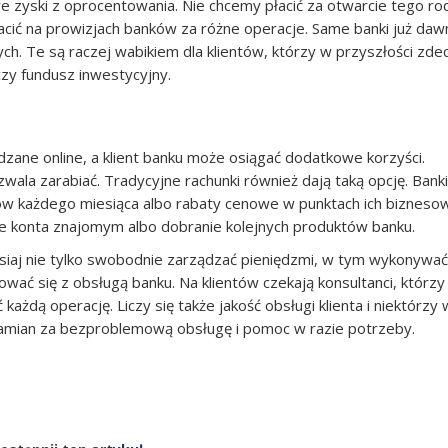
e zyski z oprocentowania. Nie chcemy płacić za otwarcie tego ro
acić na prowizjach banków za różne operacje. Same banki już daw
ch. Te są raczej wabikiem dla klientów, którzy w przyszłości zde
czy fundusz inwestycyjny.
zane online, a klient banku może osiągać dodatkowe korzyści.
wala zarabiać. Tradycyjne rachunki również dają taką opcję. Banki
ów każdego miesiąca albo rabaty cenowe w punktach ich bizneso
ie konta znajomym albo dobranie kolejnych produktów banku.
iaj nie tylko swobodnie zarządzać pieniędzmi, w tym wykonywać
wać się z obsługą banku. Na klientów czekają konsultanci, którzy
żdą operację. Liczy się także jakość obsługi klienta i niektórzy 
amian za bezproblemową obsługę i pomoc w razie potrzeby.