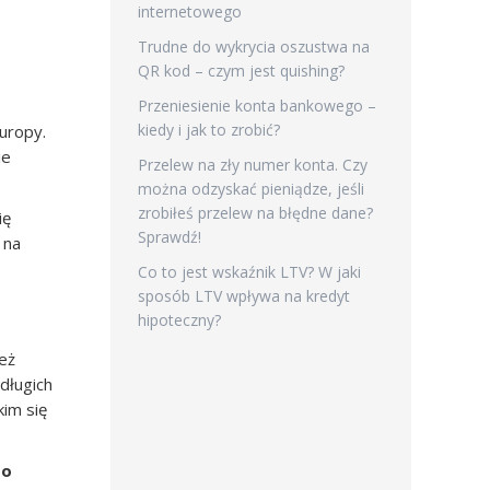
internetowego
Trudne do wykrycia oszustwa na
QR kod – czym jest quishing?
Przeniesienie konta bankowego –
kiedy i jak to zrobić?
uropy.
ie
Przelew na zły numer konta. Czy
można odzyskać pieniądze, jeśli
zrobiłeś przelew na błędne dane?
ię
Sprawdź!
 na
Co to jest wskaźnik LTV? W jaki
sposób LTV wpływa na kredyt
hipoteczny?
eż
długich
im się
to