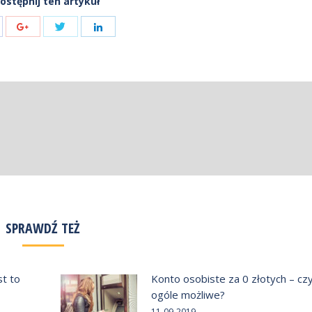
ostępnij ten artykuł
Share
are
Share
Share
with
h
with
with
Twitter
cebook
Google+
LinkedIn
SPRAWDŹ TEŻ
st to
Konto osobiste za 0 złotych – cz
ogóle możliwe?
11-09-2019