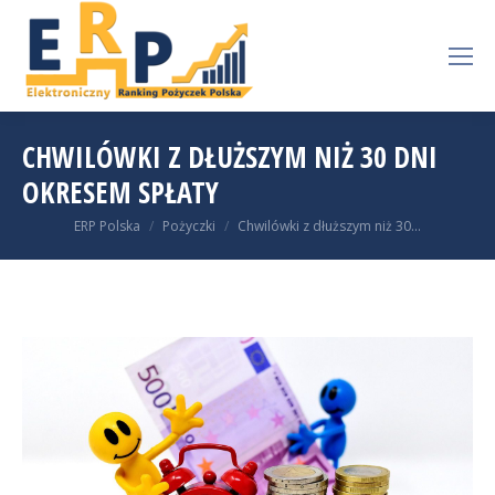
CHWILÓWKI Z DŁUŻSZYM NIŻ 30 DNI
OKRESEM SPŁATY
You are here:
ERP Polska
Pożyczki
Chwilówki z dłuższym niż 30…