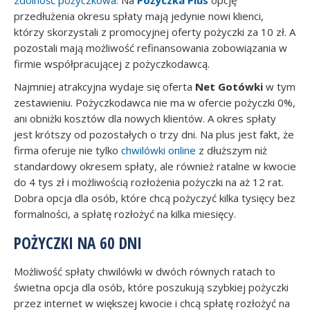
zdolność pożyczkowa
. Na
Pożyczka Plus
opcję
przedłużenia okresu spłaty mają jedynie nowi klienci,
którzy skorzystali z promocyjnej oferty pożyczki za 10 zł. A
pozostali mają możliwość refinansowania zobowiązania w
firmie współpracującej z pożyczkodawcą.
Najmniej atrakcyjna wydaje się oferta
Net Gotówki
w tym
zestawieniu. Pożyczkodawca nie ma w ofercie pożyczki 0%,
ani obniżki kosztów dla nowych klientów. A okres spłaty
jest krótszy od pozostałych o trzy dni. Na plus jest fakt, że
firma oferuje nie tylko
chwilówki online
z dłuższym niż
standardowy okresem spłaty, ale również ratalne w kwocie
do 4 tys zł i możliwością rozłożenia pożyczki na aż 12 rat.
Dobra opcja dla osób, które chcą pożyczyć kilka tysięcy bez
formalności, a spłatę rozłożyć na kilka miesięcy.
POŻYCZKI NA 60 DNI
Możliwość spłaty chwilówki w dwóch równych ratach to
świetna opcja dla osób, które poszukują szybkiej pożyczki
przez internet w większej kwocie i chcą spłatę rozłożyć na