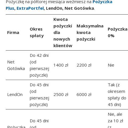
Pożyczkę na półtorej miesiąca weźmiesz na
Pożyczka
Plus
,
ExtraPortfel
, LendOn, Net Gotówka
.
Kwota
pożyczki
Maksymalna
Okres
Pożyczka
Firma
dla
kwota
spłaty
0%
nowych
pożyczki
klientów
Do 42 dni
Net
(od
1400 zł
2200 zł
Nie
Gotówka
pierwszej
pożyczki)
Do 45 dni
Tak (z
(od
okresem
LendOn
2500 zł
6000 zł
pierwszej
spłaty do
pożyczki)
45 dni)
Nie, ale
Do 45 dni
za 10 zł
Pożyczka
(od
(z