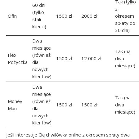
Tak (tylko
60 dni
z
(tylko
Ofin
1500 zł
2000 zł
okresem
stali
spłaty do
klienci)
30 dni)
Dwa
miesiące
Tak (na
Flex
(również
1500 zł
12 000 zł
dwa
Pożyczka
dla
miesiące)
nowych
klientów)
Dwa
miesiące
Tak (na
Money
(również
1500 zł
1500 zł
dwa
Man
dla
miesiące)
nowych
klientów)
Jeśli interesuje Cię chwilówka online z okresem spłaty dwa