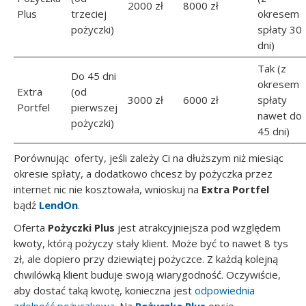
2000 zł
8000 zł
Plus
trzeciej
okresem
pożyczki)
spłaty 30
dni)
Tak (z
Do 45 dni
okresem
Extra
(od
3000 zł
6000 zł
spłaty
Portfel
pierwszej
nawet do
pożyczki)
45 dni)
Porównując oferty, jeśli zależy Ci na dłuższym niż miesiąc
okresie spłaty, a dodatkowo chcesz by pożyczka przez
internet nic nie kosztowała, wnioskuj na
Extra Portfel
bądź
LendOn
.
Oferta
Pożyczki Plus
jest atrakcyjniejsza pod względem
kwoty, którą pożyczy stały klient. Może być to nawet 8 tys
zł, ale dopiero przy dziewiątej pożyczce. Z każdą kolejną
chwilówką klient buduje swoją wiarygodność. Oczywiście,
aby dostać taką kwotę, konieczna jest
odpowiednia