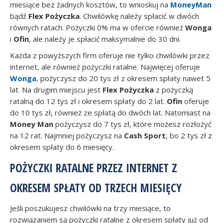
miesiące bez żadnych kosztów, to wnioskuj na
MoneyMan
bądź
Flex Pożyczka
. Chwilówkę należy spłacić w dwóch
równych ratach. Pożyczki 0% ma w ofercie również
Wonga
i
Ofin
, ale należy je spłacić maksymalnie do 30 dni.
Każda z powyższych firm oferuje nie tylko chwilówki przez
internet, ale również pożyczki ratalne. Najwięcej oferuje
Wonga
, pożyczysz do 20 tys zł z okresem spłaty nawet 5
lat. Na drugim miejscu jest
Flex Pożyczka
z pożyczką
ratalną do 12 tys zł i okresem spłaty do 2 lat.
Ofin
oferuje
do 10 tys zł, również ze spłatą do dwóch lat. Natomiast na
Money Man
pożyczysz do 7 tys zł, które możesz rozłożyć
na 12 rat. Najmniej pożyczysz na
Cash Sport
, bo 2 tys zł z
okresem spłaty do 6 miesięcy.
POŻYCZKI RATALNE PRZEZ INTERNET Z
OKRESEM SPŁATY OD TRZECH MIESIĘCY
Jeśli poszukujesz chwilówki na trzy miesiące, to
rozwiązaniem są pożyczki ratalne z okresem spłaty już od