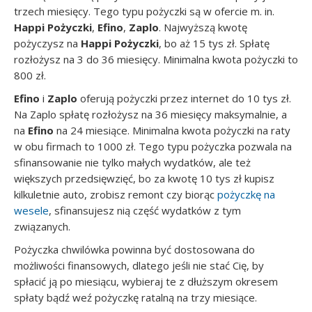
trzech miesięcy. Tego typu pożyczki są w ofercie m. in.
Happi Pożyczki
,
Efino
,
Zaplo
. Najwyższą kwotę
pożyczysz na
Happi Pożyczki
, bo aż 15 tys zł. Spłatę
rozłożysz na 3 do 36 miesięcy. Minimalna kwota pożyczki to
800 zł.
Efino
i
Zaplo
oferują pożyczki przez internet do 10 tys zł.
Na Zaplo spłatę rozłożysz na 36 miesięcy maksymalnie, a
na
Efino
na 24 miesiące. Minimalna kwota pożyczki na raty
w obu firmach to 1000 zł. Tego typu pożyczka pozwala na
sfinansowanie nie tylko małych wydatków, ale też
większych przedsięwzięć, bo za kwotę 10 tys zł kupisz
kilkuletnie auto, zrobisz remont czy biorąc
pożyczkę na
wesele
, sfinansujesz nią część wydatków z tym
związanych.
Pożyczka chwilówka powinna być dostosowana do
możliwości finansowych, dlatego jeśli nie stać Cię, by
spłacić ją po miesiącu, wybieraj te z dłuższym okresem
spłaty bądź weź pożyczkę ratalną na trzy miesiące.