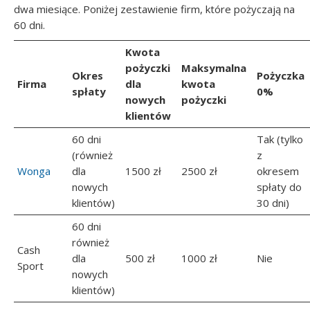
dwa miesiące. Poniżej zestawienie firm, które pożyczają na
60 dni.
Kwota
pożyczki
Maksymalna
Okres
Pożyczka
Firma
dla
kwota
spłaty
0%
nowych
pożyczki
klientów
60 dni
Tak (tylko
(również
z
Wonga
dla
1500 zł
2500 zł
okresem
nowych
spłaty do
klientów)
30 dni)
60 dni
również
Cash
dla
500 zł
1000 zł
Nie
Sport
nowych
klientów)