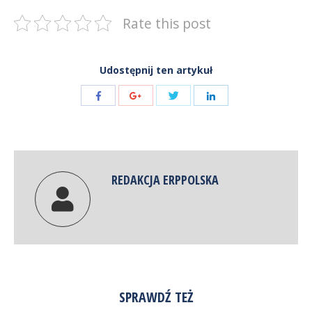
Rate this post
Udostępnij ten artykuł
Share
Share
Share
Share
with
with
with
with
Twitter
Facebook
Google+
LinkedIn
REDAKCJA ERPPOLSKA
SPRAWDŹ TEŻ