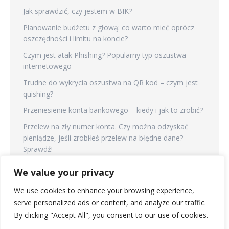
Jak sprawdzić, czy jestem w BIK?
Planowanie budżetu z głową: co warto mieć oprócz
oszczędności i limitu na koncie?
Czym jest atak Phishing? Popularny typ oszustwa
internetowego
Trudne do wykrycia oszustwa na QR kod – czym jest
quishing?
Przeniesienie konta bankowego – kiedy i jak to zrobić?
Przelew na zły numer konta. Czy można odzyskać
pieniądze, jeśli zrobiłeś przelew na błędne dane?
Sprawdź!
Co to jest wskaźnik LTV? W jaki sposób LTV wpływa na
We value your privacy
kredyt hipoteczny?
We use cookies to enhance your browsing experience,
serve personalized ads or content, and analyze our traffic.
By clicking "Accept All", you consent to our use of cookies.