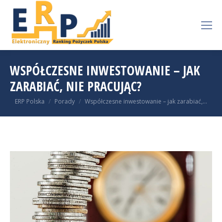
WSPÓŁCZESNE INWESTOWANIE – JAK
ZARABIAĆ, NIE PRACUJĄC?
You are here:
ERP Polska
Porady
Współczesne inwestowanie – jak zarabiać,…