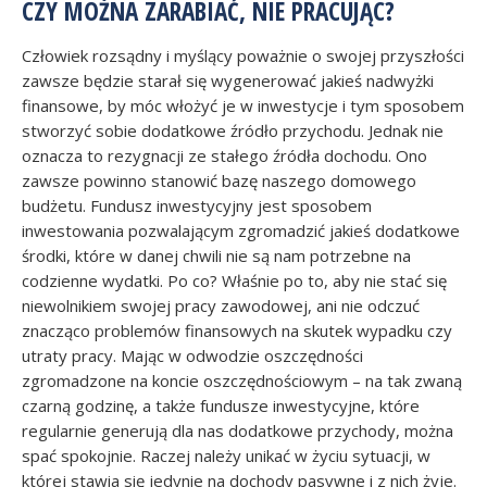
CZY MOŻNA ZARABIAĆ, NIE PRACUJĄC?
Człowiek rozsądny i myślący poważnie o swojej przyszłości
zawsze będzie starał się wygenerować jakieś nadwyżki
finansowe, by móc włożyć je w inwestycje i tym sposobem
stworzyć sobie dodatkowe źródło przychodu. Jednak nie
oznacza to rezygnacji ze stałego źródła dochodu. Ono
zawsze powinno stanowić bazę naszego domowego
budżetu. Fundusz inwestycyjny jest sposobem
inwestowania pozwalającym zgromadzić jakieś dodatkowe
środki, które w danej chwili nie są nam potrzebne na
codzienne wydatki. Po co? Właśnie po to, aby nie stać się
niewolnikiem swojej pracy zawodowej, ani nie odczuć
znacząco problemów finansowych na skutek wypadku czy
utraty pracy. Mając w odwodzie oszczędności
zgromadzone na koncie oszczędnościowym – na tak zwaną
czarną godzinę, a także fundusze inwestycyjne, które
regularnie generują dla nas dodatkowe przychody, można
spać spokojnie. Raczej należy unikać w życiu sytuacji, w
której stawia się jedynie na dochody pasywne i z nich żyje.