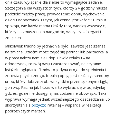
dnia czasu wyłącznie dla siebie to wymagające zadanie.
Szczególnie dla wszystkich tych, którzy 24 godziny muszą
podzielić między pracę, prowadzenie domu, wychowanie
dzieci i odpoczynek. O tym, jak cenne jest każde 10 minut
spokoju, wie każda mama i każdy tata, wiedzą wszyscy ci,
którzy są zmuszeni do nadgodzin, wszyscy zabiegani i
zmęczeni.
Jakkolwiek trudno by jednak nie było, zawsze jest szansa
na zmianę. Dziećmi może zająć się partner lub partnerka, a
w pracy należy nam się urlop. Chwila relaksu – na
odpoczynek, rozwój pasji i zainteresowań, na czytanie
książek i oglądanie filmów to jedyna droga do spełnienia i
zdrowia psychicznego. Idealną opcją jest dłuższy, samotny
urlop, który dobrze zrobi wszystkim przemęczonym ciągłą
gonitwą. Raz na jakiś czas warto wybrać się w pojedynkę
gdzieś, gdzie nie dosięgną nas codzienne obowiązki. Taka
wyprawa wymaga jednak wcześniejszego oszczędzania lub
skorzystania z
pożyczki
ratalnej – wsparcia w realizacji
podróżniczych marzeń.