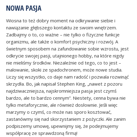
NOWA PASJA
Wiosna to też dobry moment na odkrywanie siebie i
nawiązanie głębszego kontaktu ze swoim wnętrzem.
Zadbajmy o to, co ważne – nie tylko o fizyczne funkcje
organizmu, ale także o komfort psychiczny i rozwój. A
świetnym sposobem na zafundowanie sobie wzrostu, jest
odkrycie swojej pasji, utajnionego hobby, na które nigdy
nie mieliśmy środków. Niezależnie od tego, co to jest –
malowanie, skoki ze spadochronem, może nowe studia.
Liczy się wszystko, co daje nam radość i pozwala rozwinąć
skrzydła. Bo, jak napisał Stephen King, „nawet z pozoru
najdziwaczniejsza, najskromniejsza pasja jest czymś
bardzo, ale to bardzo cennym”. Niestety, cenna bywa nie
tylko metaforycznie, ale również dosłownie. Jeśli więc
marzymy o czymś, co może nas sporo kosztować,
zastanówmy się nad skorzystaniem z pożyczki. Ale zanim
podpiszemy umowę, upewnijmy się, że podejmujemy
współpracę ze sprawdzoną firmą!