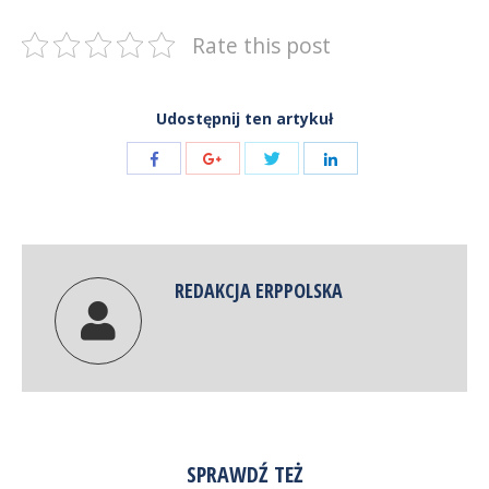
Rate this post
Udostępnij ten artykuł
Share
Share
Share
Share
with
with
with
with
Twitter
Facebook
Google+
LinkedIn
REDAKCJA ERPPOLSKA
SPRAWDŹ TEŻ