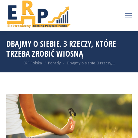
DBAJMY O SIEBIE. 3 RZECZY, KTÓRE
TRZEBA ZROBIĆ WIOSNĄ
You are here:
ERP Polska
Porady
Dbajmy o siebie. 3 rzeczy,…