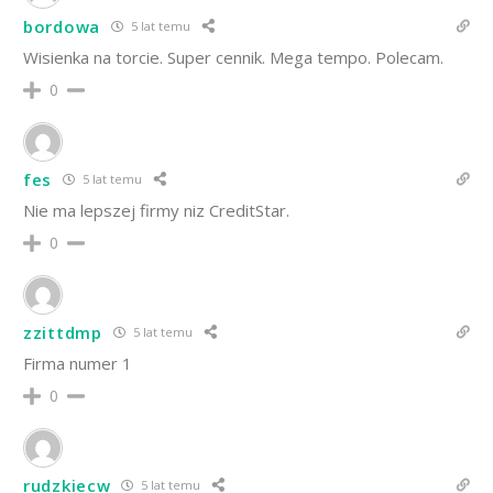
bordowa
5 lat temu
Wisienka na torcie. Super cennik. Mega tempo. Polecam.
0
fes
5 lat temu
Nie ma lepszej firmy niz CreditStar.
0
zzittdmp
5 lat temu
Firma numer 1
0
rudzkiecw
5 lat temu