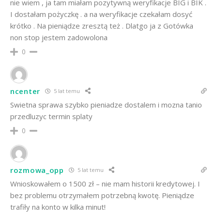
nie wiem , ja tam miałam pozytywną weryfikacje BIG i BIK .
I dostałam pożyczkę . a na weryfikacje czekałam dosyć
krótko . Na pieniądze zresztą też . Dlatgo ja z Gotówka
non stop jestem zadowolona
0
ncenter
5 lat temu
Swietna sprawa szybko pieniadze dostalem i mozna tanio
przedluzyc termin splaty
0
rozmowa_opp
5 lat temu
Wnioskowałem o 1500 zł – nie mam historii kredytowej. I
bez problemu otrzymałem potrzebną kwotę. Pieniądze
trafiły na konto w kilka minut!