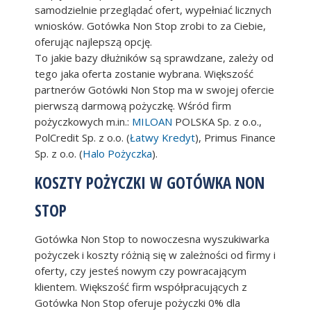
samodzielnie przeglądać ofert, wypełniać licznych
wniosków. Gotówka Non Stop zrobi to za Ciebie,
oferując najlepszą opcję.
To jakie bazy dłużników są sprawdzane, zależy od
tego jaka oferta zostanie wybrana. Większość
partnerów Gotówki Non Stop ma w swojej ofercie
pierwszą darmową pożyczkę. Wśród firm
pożyczkowych m.in.:
MILOAN
POLSKA Sp. z o.o.,
PolCredit Sp. z o.o. (
Łatwy Kredyt
), Primus Finance
Sp. z o.o. (
Halo Pożyczka
).
KOSZTY POŻYCZKI W GOTÓWKA NON
STOP
Gotówka Non Stop to nowoczesna wyszukiwarka
pożyczek i koszty różnią się w zależności od firmy i
oferty, czy jesteś nowym czy powracającym
klientem. Większość firm współpracujących z
Gotówka Non Stop oferuje pożyczki 0% dla