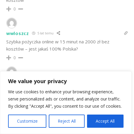
0
wwloszcz
5 lat temu
Szybka pożyczka online w 15 minut na 2000 zł bez
kosztów – jest jakaś 100% Polska?
0
We value your privacy
jarocin
5 lat temu
Wczoraj zaciągnąłem w tym miejscu pożyczkę, dziś
We use cookies to enhance your browsing experience,
znalazła się już na moim koncie, polecam.
serve personalized ads or content, and analyze our traffic.
By clicking "Accept All", you consent to our use of cookies.
0
26
Customize
Reject All
Accept All
WEŹ POŻYCZKĘ W GOTÓWKA NON STOP
beton.beton
5 lat temu