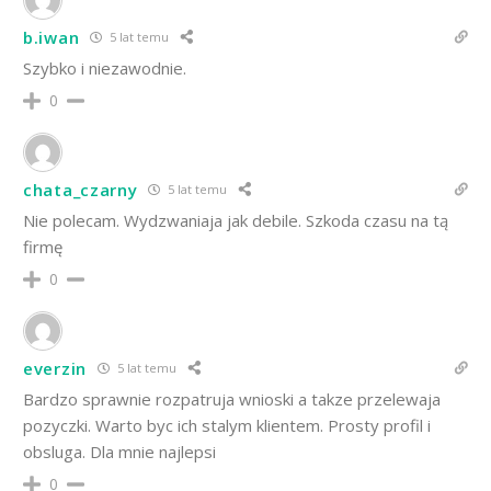
b.iwan
5 lat temu
Szybko i niezawodnie.
0
chata_czarny
5 lat temu
Nie polecam. Wydzwaniaja jak debile. Szkoda czasu na tą
firmę
0
everzin
5 lat temu
Bardzo sprawnie rozpatruja wnioski a takze przelewaja
pozyczki. Warto byc ich stalym klientem. Prosty profil i
obsluga. Dla mnie najlepsi
0