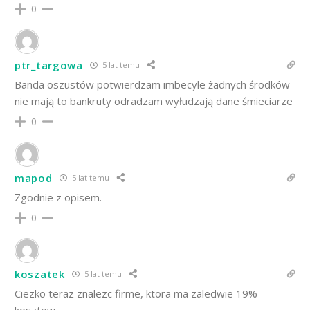
0
ptr_targowa
5 lat temu
Banda oszustów potwierdzam imbecyle żadnych środków
nie mają to bankruty odradzam wyłudzają dane śmieciarze
0
mapod
5 lat temu
Zgodnie z opisem.
0
koszatek
5 lat temu
Ciezko teraz znalezc firme, ktora ma zaledwie 19%
kosztow