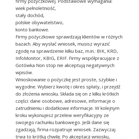
firmy pożyczkowej. Podstawowe wymagania:
wiek pełnoletniość,
stały dochód,
polskie obywatelstwo,
konto bankowe.
Firmy pożyczkowe sprawdzają klientów w różnych
bazach. Aby wysłać wniosek, musisz wyrazić
zgodę na sprawdzenie kilku baz, m.in.: BIK, KRD,
InfoMonitor, KBIG, ERIF. Firmy współpracujące z
Gotówka Non stop nie akceptują negatywnych
wpisów.
Wnioskowanie o pożyczkę jest proste, szybkie i
wygodne. Wybierz kwotę i okres spłaty, i przejdź
do złożenia wniosku. Składa się on z kilku krótkich
części: dane osobowe, adresowe, informacje o
zatrudnieniu i dodatkowe informacje. W kolejnym
kroku wykonujesz przelew weryfikacyjny ze
swojego rachunku bankowego. Jeśli dane się
zgadzają, firma rozpatruje wniosek. Zazwyczaj
trwa to krótką chwilę. Po akceptacji wniosku,