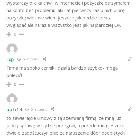
wystarczyło kilka chwil w internecie i pożyczkę otrzymałem
na konto bez problemu. akurat pierwszy raz u nich biorę
pożyczkę wiec nie wiem jeszcze jak bedzie spłata
wyglądać ale narazie wszystko jest jak najbardziej OK
0
rcp
5 lat temu
Firma ma spoko cennik i działa bardzo szybko- mogę
polecić!
0
pati14
5 lat temu
to zawierajcie umowy z tą szemraną firmą. ze mną już
jedną sprawę w sądzie przegrali, a przede mną jeszcze
dwie o zadośćuczynienie za naruszenie dóbr osobistych”