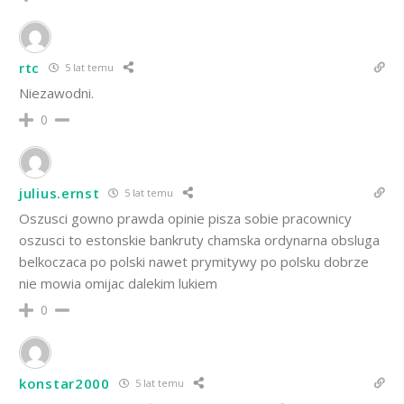
rtc
5 lat temu
Niezawodni.
0
julius.ernst
5 lat temu
Oszusci gowno prawda opinie pisza sobie pracownicy
oszusci to estonskie bankruty chamska ordynarna obsluga
belkoczaca po polski nawet prymitywy po polsku dobrze
nie mowia omijac dalekim lukiem
0
konstar2000
5 lat temu