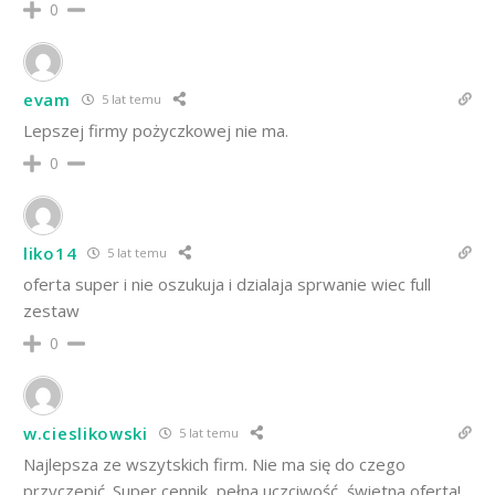
0
evam
5 lat temu
Lepszej firmy pożyczkowej nie ma.
0
liko14
5 lat temu
oferta super i nie oszukuja i dzialaja sprwanie wiec full
zestaw
0
w.cieslikowski
5 lat temu
Najlepsza ze wszytskich firm. Nie ma się do czego
przyczepić. Super cennik, pełna uczciwość, świetna oferta!