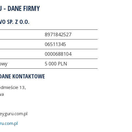
 - DANE FIRMY
O SP. Z O.O.
8971842527
06511345
0000688104
dowy
5 000 PLN
DANE KONTAKTOWE
dmieście 13,
wa
yguru.com.pl
u.com.pl