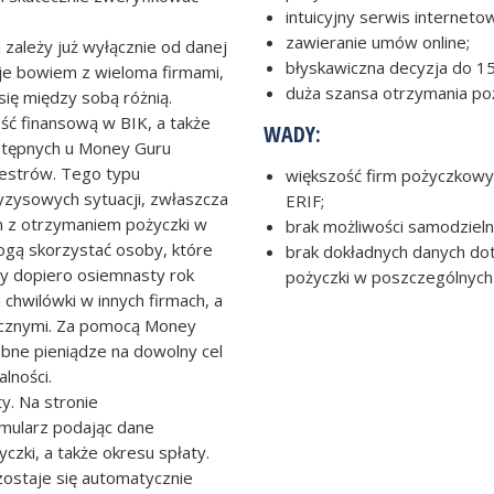
intuicyjny serwis internet
zawieranie umów online;
zależy już wyłącznie od danej
błyskawiczna decyzja do 15
je bowiem z wieloma firmami,
duża szansa otrzymania poży
się między sobą różnią.
ść finansową w BIK, a także
WADY:
ostępnych u Money Guru
jestrów. Tego typu
większość firm pożyczkowy
yzysowych sytuacji, zwłaszcza
ERIF;
 z otrzymaniem pożyczki w
brak możliwości samodziel
ogą skorzystać osoby, które
brak dokładnych danych do
ły dopiero osiemnasty rok
pożyczki w poszczególnych 
 chwilówki w innych firmach, a
ięcznymi. Za pomocą Money
bne pieniądze na dowolny cel
lności.
y. Na stronie
rmularz podając dane
czki, a także okresu spłaty.
 zostaje się automatycznie