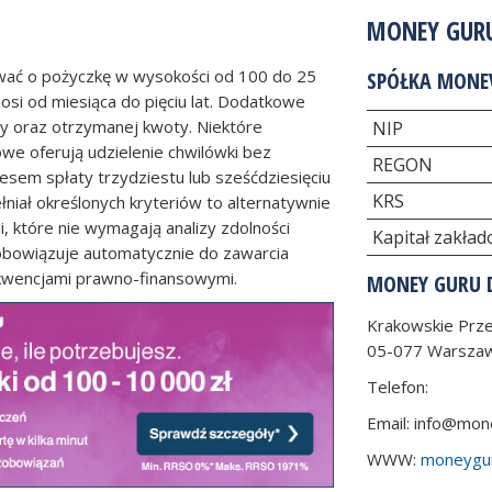
MONEY GURU
ać o pożyczkę w wysokości od 100 do 25
SPÓŁKA MONEV
osi od miesiąca do pięciu lat. Dodatkowe
ty oraz otrzymanej kwoty. Niektóre
NIP
we oferują udzielenie chwilówki bez
REGON
em spłaty trzydziestu lub sześćdziesięciu
KRS
ełniał określonych kryteriów to alternatywnie
i, które nie wymagają analizy zdolności
Kapitał zakła
obowiązuje automatycznie do zawarcia
ekwencjami prawno-finansowymi.
MONEY GURU 
Krakowskie Prze
05-077
Warsza
Telefon:
Email:
info@mone
WWW:
moneygur