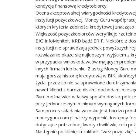
kondycję finansową kredytobiorcy.
Ocena akceptowalnej wiarygodności kredytowej 
instytucji pożyczkowej. Money Guru współpracu
których kryteria zdolności kredytowej znacząco 
Większość pożyczkobiorców weryfikuje rzetelno
BIG InfoMonitor, KRD bądź ERIF. Niektóre z d
instytucji nie sprawdzają jednak powyższych re
rozwiązanie okaże się najlepszym wyjściem z kr
w przypadku wnioskodawców mających problem
innych firmach lub banku. Z usług Money Guru m
mają gorszą historię kredytową w BIK, ukończy
życia, przez co nie są uprawnione do otrzymania
nawet klienci z bardzo niskimi dochodami mies
Guru można więc w łatwy sposób dostać potrze
przy jednoczesnym minimum wymaganych forma
Sam proces składania wniosku jest bardzo prost
moneyguru.com.pl należy wypełnić dostępny fo
dotyczące potrzebnej kwoty chwilówki, celu poży
Następnie po kliknięciu zakładki "weź pożyczkę"