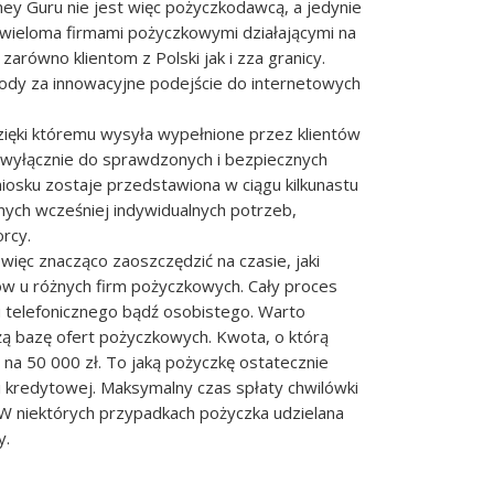
ey Guru nie jest więc pożyczkodawcą, a jedynie
z wieloma firmami pożyczkowymi działającymi na
zarówno klientom z Polski jak i zza granicy.
rody za innowacyjne podejście do internetowych
zięki któremu wysyła wypełnione przez klientów
ą wyłącznie do sprawdzonych i bezpiecznych
osku zostaje przedstawiona w ciągu kilkunastu
nych wcześniej indywidualnych potrzeb,
rcy.
ięc znacząco zaoszczędzić na czasie, jaki
ów u różnych firm pożyczkowych. Cały proces
u telefonicznego bądź osobistego. Warto
ą bazę ofert pożyczkowych. Kwota, o którą
na 50 000 zł. To jaką pożyczkę ostatecznie
i kredytowej. Maksymalny czas spłaty chwilówki
 W niektórych przypadkach pożyczka udzielana
y.