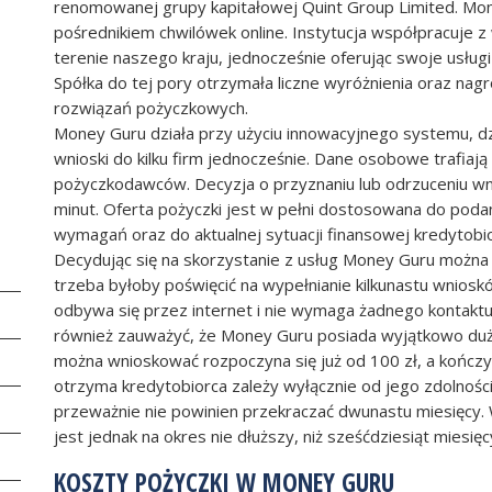
renomowanej grupy kapitałowej Quint Group Limited. Mon
pośrednikiem chwilówek online. Instytucja współpracuje 
terenie naszego kraju, jednocześnie oferując swoje usługi 
Spółka do tej pory otrzymała liczne wyróżnienia oraz nag
rozwiązań pożyczkowych.
Money Guru działa przy użyciu innowacyjnego systemu, d
wnioski do kilku firm jednocześnie. Dane osobowe trafiaj
pożyczkodawców. Decyzja o przyznaniu lub odrzuceniu wni
minut. Oferta pożyczki jest w pełni dostosowana do poda
wymagań oraz do aktualnej sytuacji finansowej kredytobio
Decydując się na skorzystanie z usług Money Guru można w
trzeba byłoby poświęcić na wypełnianie kilkunastu wniosk
odbywa się przez internet i nie wymaga żadnego kontakt
również zauważyć, że Money Guru posiada wyjątkowo duż
można wnioskować rozpoczyna się już od 100 zł, a kończy 
otrzyma kredytobiorca zależy wyłącznie od jego zdolnośc
przeważnie nie powinien przekraczać dwunastu miesięcy.
jest jednak na okres nie dłuższy, niż sześćdziesiąt miesięc
KOSZTY POŻYCZKI W MONEY GURU