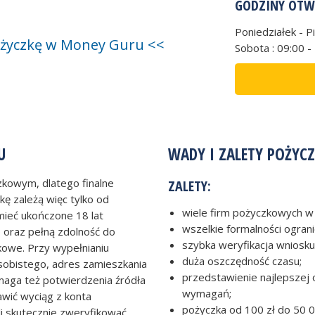
GODZINY OTW
Poniedziałek - P
 pożyczkę w Money Guru <<
Sobota : 09:00 -
U
WADY I ZALETY POŻYC
zkowym, dlatego finalne
ZALETY:
kę zależą więc tylko od
wiele firm pożyczkowych w
ieć ukończone 18 lat
wszelkie formalności ogran
o oraz pełną zdolność do
szybka weryfikacja wniosku
kowe. Przy wypełnianiu
duża oszczędność czasu;
obistego, adres zamieszkania
przedstawienie najlepszej 
maga też potwierdzenia źródła
wymagań;
awić wyciąg z konta
pożyczka od 100 zł do 50 0
li skutecznie zweryfikować