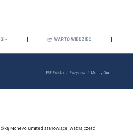
ANKINGI
WARTO WIEDZIEC
GI
WARTO WIEDZIEC
You are here:
ERP Polska
Pożyczka
Money Guru
półkę Monevo Limited stanowiącej ważną część