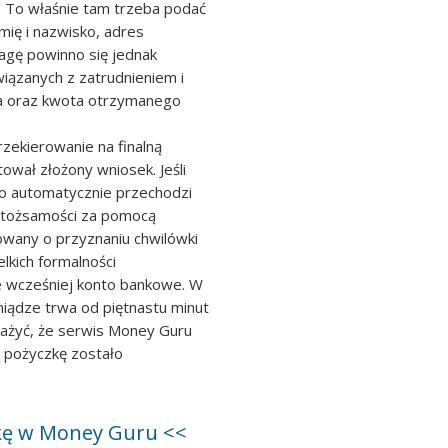
 To właśnie tam trzeba podać
ię i nazwisko, adres
gę powinno się jednak
wiązanych z zatrudnieniem i
ja oraz kwota otrzymanego
rzekierowanie na finalną
wał złożony wniosek. Jeśli
to automatycznie przechodzi
i tożsamości za pomocą
mowany o przyznaniu chwilówki
lkich formalności
 wcześniej konto bankowe. W
niądze trwa od piętnastu minut
ażyć, że serwis Money Guru
 pożyczkę zostało
czkę w Money Guru <<