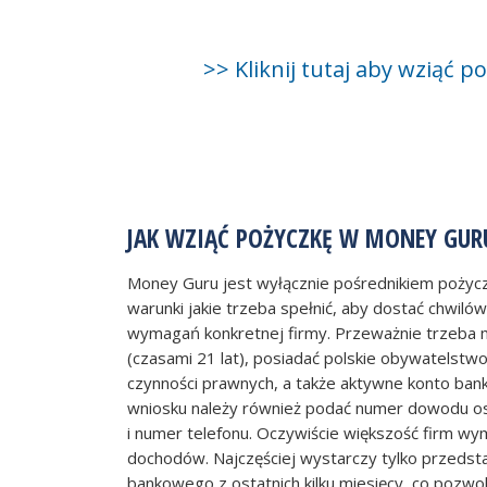
>> Kliknij tutaj aby wziąć
JAK WZIĄĆ POŻYCZKĘ W MONEY GUR
Money Guru jest wyłącznie pośrednikiem pożyc
warunki jakie trzeba spełnić, aby dostać chwilów
wymagań konkretnej firmy. Przeważnie trzeba m
(czasami 21 lat), posiadać polskie obywatelstw
czynności prawnych, a także aktywne konto ban
wniosku należy również podać numer dowodu os
i numer telefonu. Oczywiście większość firm wy
dochodów. Najczęściej wystarczy tylko przedst
bankowego z ostatnich kilku miesięcy, co pozwo