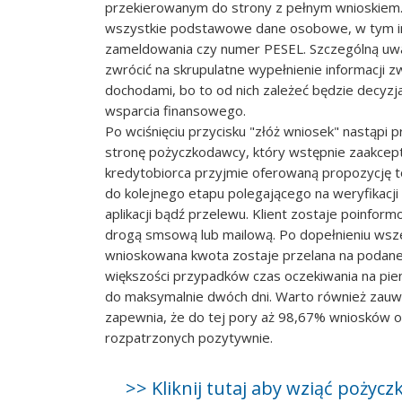
przekierowanym do strony z pełnym wnioskiem.
wszystkie podstawowe dane osobowe, w tym im
zameldowania czy numer PESEL. Szczególną uwa
zwrócić na skrupulatne wypełnienie informacji z
dochodami, bo to od nich zależeć będzie decyz
wsparcia finansowego.
Po wciśnięciu przycisku "złóż wniosek" nastąpi p
stronę pożyczkodawcy, który wstępnie zaakcepto
kredytobiorca przyjmie oferowaną propozycję 
do kolejnego etapu polegającego na weryfikacj
aplikacji bądź przelewu. Klient zostaje poinfor
drogą smsową lub mailową. Po dopełnieniu wsze
wnioskowana kwota zostaje przelana na podane
większości przypadków czas oczekiwania na pie
do maksymalnie dwóch dni. Warto również zauw
zapewnia, że do tej pory aż 98,67% wniosków o
rozpatrzonych pozytywnie.
>> Kliknij tutaj aby wziąć poży