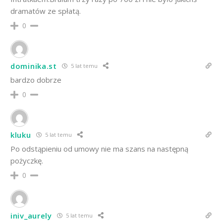
dramatów ze spłatą.
0
dominika.st
5 lat temu
bardzo dobrze
0
kluku
5 lat temu
Po odstąpieniu od umowy nie ma szans na następną
pożyczkę.
0
iniv_aurely
5 lat temu