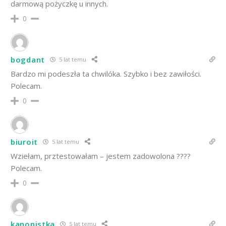
darmową pożyczkę u innych.
0
bogdant
5 lat temu
Bardzo mi podeszła ta chwilóka. Szybko i bez zawiłości.
Polecam.
0
biuroit
5 lat temu
Wziełam, prztestowałam – jestem zadowolona ????
Polecam.
0
kanonistka
5 lat temu