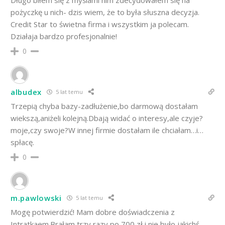
pożyczkę u nich- dzis wiem, że to była słuszna decyzja.
Credit Star to świetna firma i wszystkim ja polecam.
Działaja bardzo profesjonalnie!
0
albudex
5 lat temu
Trzepią chyba bazy-zadłużenie,bo darmową dostałam
wiekszą,aniżeli kolejną.Dbają widać o interesy,ale czyje?
moje,czy swoje?W innej firmie dostałam ile chciałam…i…
spłacę.
0
m.pawlowski
5 lat temu
Mogę potwierdzić! Mam dobre doświadczenia z
Intratkaem.Brałam trzy razy po 700 zł i nie było jakichś