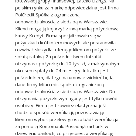
łotewskiej grupy finansowej, Lateko Lizings. Na
polskim rynku za markę odpowiedzialna jest firma
PolCredit Spółka z ograniczoną
odpowiedzialnością z siedzibą w Warszawie.
Klienci mogą ją kojarzyć z inną marką pożyczkową
Łatwy Kredyt. Firma specjalizowała się w
pożyczkach krótkoterminowych, ale postanowiła
rozwinąć skrzydła, oferując klientom pożyczki ze
spłatą ratalną. Za pośrednictwem Intratki
otrzymasz pożyczkę do 10 tys. zł, z maksymalnym
okresem spłaty do 24 miesięcy. Intratka jest
pośrednikiem, dlatego na umowie widnieć będą
dane firmy Milucredit spółka z ograniczoną
odpowiedzialnością z siedzibą w Warszawie. Do
otrzymania pożyczki wymagany jest tylko dowód
osobisty. Firma jest również elastyczna jeśli
chodzi o sposób weryfikacji, pozostawiając
klientom wybór: przelew grosza bądź weryfikacja
za pomocą Kontomatik. Posiadają rachunki w
dziewięciu bankach, co przyspiesza weryfikację