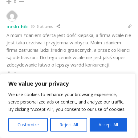
0
aaskubik
5 lat temu
A moim zdaniem oferta jest dość kiepska, a firma wcale nie
jest taka uczciwa i przyjemna w obyciu. Moim zdaniem
firma zatrudnia ludzi średnio grzecznych, a przez co klienci
są odstraszani. Do tego cennik wcale nie jest jakiś super-
zdecydowanie łatwo o lepszy wsród konkurencji.
0
We value your privacy
We use cookies to enhance your browsing experience,
blackwild
5 lat temu
serve personalized ads or content, and analyze our traffic.
Jak nie wiadomo komu zaufać na rynku pożyczkowym to
By clicking "Accept All", you consent to our use of cookies.
zdecydowanie Intratka. To najlepsza firma.
26
0
Customize
Reject All
Accept All
WEŹ POŻYCZKĘ W INTRATKA