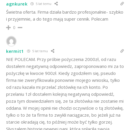
agnkurek
5 lat temu
Świetna oferta. Firma działa bardzo profesjonalnie- szybko
i przyjemnie, a do tego mają super cennik. Polecam
0
kermit1
5 lat temu
NIE POLECAM. Przy próbie pożyczenia 2000zł, od razu
dostałem negatywną odpowiedz, zaproponowano mi za to
pożyczkę w kwocie 900zł. Kiedy zgodziłem się, pseudo
firma nie zweryfikowała ponownie mojego wniosku, tylko
od razu kazała mi przelać złotówkę na ich konto. Po
przelaniu 1zł dostałem kolejną negatywną odpowiedź,
poza tym dowiedziałem się, ze ta złotówka nie zostanie mi
oddana. W mojej opinii nie chodzi oczywiście o tą złotówkę,
tylko o to że ta firma to zwykli naciągacze, bo jeżeli już na
starcie okradają cię, to później może być tylko gorzej.
Słyszałem historię pewnej pani, która spłaciła swoją