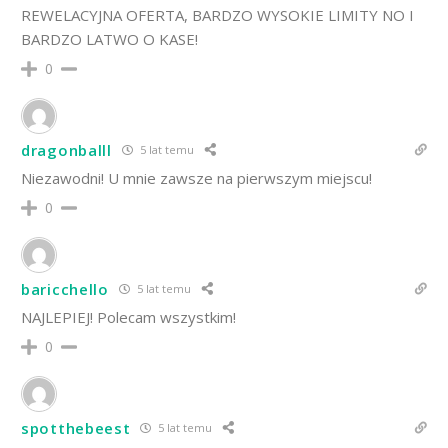
REWELACYJNA OFERTA, BARDZO WYSOKIE LIMITY NO I
BARDZO LATWO O KASE!
0
dragonballl
5 lat temu
Niezawodni! U mnie zawsze na pierwszym miejscu!
0
baricchello
5 lat temu
NAJLEPIEJ! Polecam wszystkim!
0
spotthebeest
5 lat temu