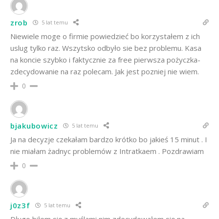
zrob
5 lat temu
Niewiele moge o firmie powiedzieć bo korzystałem z ich
uslug tylko raz. Wszytsko odbyło sie bez problemu. Kasa
na koncie szybko i faktycznie za free pierwsza pożyczka-
zdecydowanie na raz polecam. Jak jest pozniej nie wiem.
0
bjakubowicz
5 lat temu
Ja na decyzje czekałam bardzo krótko bo jakieś 15 minut . I
nie miałam żadnyc problemów z Intratkaem . Pozdrawiam
0
j0z3f
5 lat temu
Długo biłem się z myślami nim zdecydowałem się na