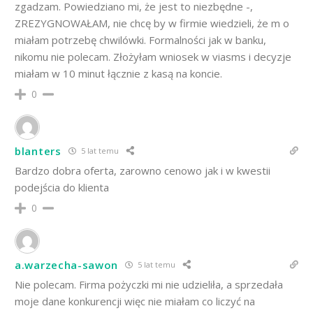
zgadzam. Powiedziano mi, że jest to niezbędne -,
ZREZYGNOWAŁAM, nie chcę by w firmie wiedzieli, że m o
miałam potrzebę chwilówki. Formalności jak w banku,
nikomu nie polecam. Złożyłam wniosek w viasms i decyzje
miałam w 10 minut łącznie z kasą na koncie.
0
blanters
5 lat temu
Bardzo dobra oferta, zarowno cenowo jak i w kwestii
podejścia do klienta
0
a.warzecha-sawon
5 lat temu
Nie polecam. Firma pożyczki mi nie udzieliła, a sprzedała
moje dane konkurencji więc nie miałam co liczyć na