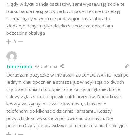
Nigdy w życiu banda oszustów, sami wystawiają sobie te
laurki, banda naciągaczy żadnych pożyczek nie udzielają
ściema nigdy w życiu nie podawajcie Instalatora to
złodzieje danych tylko daleko stanowczo odradzam
bezczelna obsługa
0
tomekumb
5 lat temu
Odradzam pozyczke w Intratka!!! ZDECYDOWANIE!! Jesli po
jednym dniu opoznienia strasza juz windykacja po dwoch
czy trzech dniach to dopiero sie zaczyna nękanie, ktore
nalezy zgłaszac do odpowiednich urzedów. Dodatkowe
koszty zaczynaja naliczac z kosmosu, straszenie
telefonami po kilkanscie dziennie i smsami .. Koszty
pozyczki dosc wysokie w porownaniu do innych. Nie
polecam.Czytajcie prawdziwe komenatrze a nie te fikcyjne
0