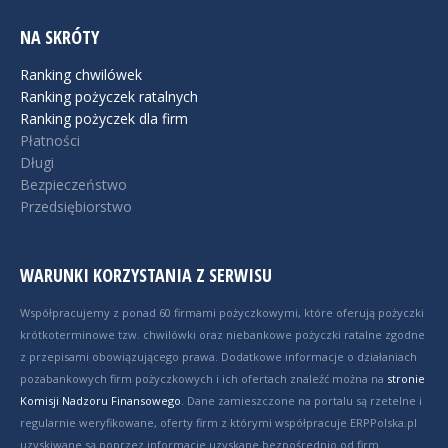
NA SKRÓTY
Ranking chwilówek
Ranking pożyczek ratalnych
Ranking pożyczek dla firm
Płatności
Długi
Bezpieczeństwo
Przedsiębiorstwo
WARUNKI KORZYSTANIA Z SERWISU
Współpracujemy z ponad 60 firmami pożyczkowymi, które oferują pożyczki
krótkoterminowe tzw. chwilówki oraz niebankowe pożyczki ratalne zgodne
z przepisami obowiązującego prawa. Dodatkowe informacje o działaniach
pozabankowych firm pożyczkowych i ich ofertach znaleźć można na
stronie
Komisji Nadzoru Finansowego
. Dane zamieszczone na portalu są rzetelne i
regularnie weryfikowane, oferty firm z którymi współpracuje ERPPolska.pl
uzyskiwane są poprzez informacje uzyskane bezpośrednio od firm