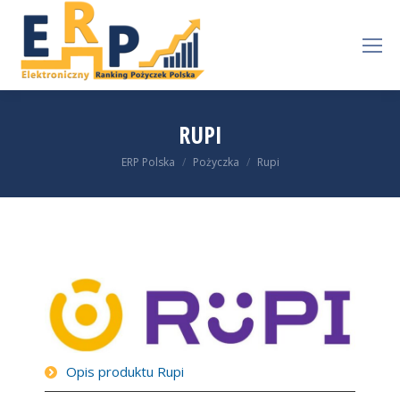
RUPI
You are here:
ERP Polska
Pożyczka
Rupi
Opis produktu Rupi