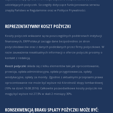
udzielających pożyczek. Szczegóły dotyczące funkcjonowania serwisu
znajdą Państwo w Regulaminie oraz w Polityce Prywatności.
REPREZENTATYWNY KOSZT POŻYCZKI
Koszty pożyczek wskazane są na poszczególnych podstronach instytucji
finansowych, ERPPolska.pl zaciąga dane bezpośrednio ze stron
pożyczkodawców oraz z danych podesłanych przez firmy pożyczkowe. W
razie zauważenia nieaktualnych informacji o ofercie pożyczki prosimy o
kontakt z redakcją.
Koszt pożyczki
składa się z kilku elementów taki jak oprocentowanie,
prowizja, opłata administracyjna, opłata przygotowawcza, opłaty
windykacyjne, opłaty za monity. Zgodnie z aktualnymi przepisami prawa
oprocentowanie nie może być wyższe niż 4-krotność stopy lombardowej
(10% na dzień 16.08.2016). Całkowite pozaodsetkowe koszty pożyczki nie
mogą być wyższe niż 27,5% w skali 2 miesiący 30%.
KONSEKWENCJĄ BRAKU SPŁATY POŻYCZKI MOŻE BYĆ: