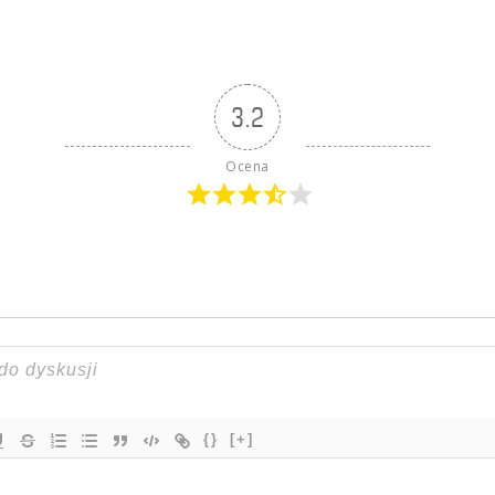
3.2
Ocena
{}
[+]