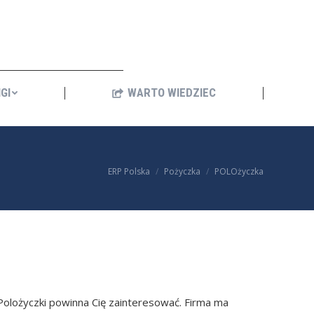
ANKINGI
WARTO WIEDZIEC
GI
WARTO WIEDZIEC
You are here:
ERP Polska
Pożyczka
POLOżyczka
 Polożyczki powinna Cię zainteresować. Firma ma