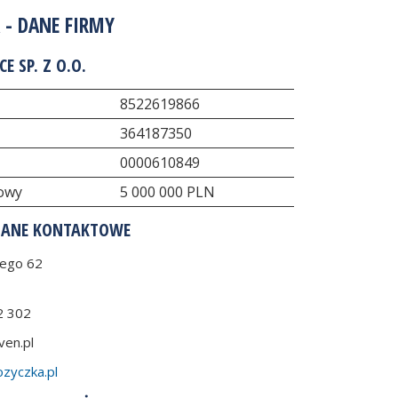
 - DANE FIRMY
E SP. Z O.O.
8522619866
364187350
0000610849
dowy
5 000 000 PLN
DANE KONTAKTOWE
iego 62
2 302
ven.pl
zyczka.pl