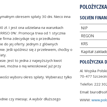
POLOŻYCZKA
symalnym okresem spłaty 30 dni. Nieco inna
SOLVEN FINANC
 zł. I jest ona udzielana na warunkach
NIP
 RRSO 0%'. Promocja trwa od 1 stycznia
REGON
 firma zdecyduje się o przedłużeniu
KRS
ie do jej oferty. Jednym z głównych
ie. Jeśli spóźnisz się z przelewem, choćby o
Kapitał zakła
aty.
zasie. Jest to jedna z najwyższych kwot
POLOŻYCZKA 
awe, można o nią wnioskować już przy
Al. Wojska Polsk
70-477
Szczecin
wości wyboru okres spłaty. Wybierasz tylko
Telefon:
222 30
Email:
biuro@sol
dnie czy miesiąc. A wybór dłuższego
WWW:
www.polo