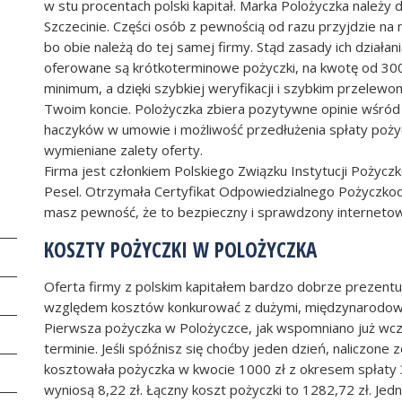
w stu procentach polski kapitał. Marka Polożyczka należy 
Szczecinie. Części osób z pewnością od razu przyjdzie na 
bo obie należą do tej samej firmy. Stąd zasady ich działani
oferowane są krótkoterminowe pożyczki, na kwotę od 300 
minimum, a dzięki szybkiej weryfikacji i szybkim przelew
Twoim koncie. Polożyczka zbiera pozytywne opinie wśród 
haczyków w umowie i możliwość przedłużenia spłaty poży
wymieniane zalety oferty.
Firma jest członkiem Polskiego Związku Instytucji Pożyc
Pesel. Otrzymała Certyfikat Odpowiedzialnego Pożyczkoda
masz pewność, że to bezpieczny i sprawdzony interneto
KOSZTY POŻYCZKI W POLOŻYCZKA
Oferta firmy z polskim kapitałem bardzo dobrze prezentuje
względem kosztów konkurować z dużymi, międzynarodow
Pierwsza pożyczka w Polożyczce, jak wspomniano już wcze
terminie. Jeśli spóźnisz się choćby jeden dzień, naliczone
kosztowała pożyczka w kwocie 1000 zł z okresem spłaty 3
wyniosą 8,22 zł. Łączny koszt pożyczki to 1282,72 zł. Jed