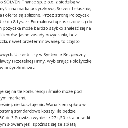
do SOLVEN Finance sp. z o.o. z siedzibą w
myśl inna marka pożyczkowa, Solven. I słusznie,
a i oferta są zbliżone. Przez stronę Polożyczki
zł do 8 tys. zł. Formalności uproszczone są do
om pożyczka może bardzo szybko znaleźć się na
klientów. Jasne zasady pożyczania, bez
czki, nawet przeterminowanej, to często
zkowych. Uczestniczy w Systemie Bezpieczny
wcy i Rzetelnej Firmy. Wybierając Polożyczkę,
wy pożyczkodawca.
 się na tle konkurencji i śmiało może pod
ymi markami.
śniej, nie kosztuje nic. Warunkiem spłata w
 zostaną standardowe koszty. Ile będzie
0 dni? Prowizja wyniesie 274,50 zł, a odsetki
nym słowem jeśli spóźnisz się ze spłatą