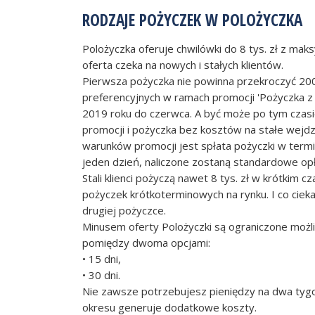
RODZAJE POŻYCZEK W POLOŻYCZKA
Polożyczka oferuje chwilówki do 8 tys. zł z mak
oferta czeka na nowych i stałych klientów.
Pierwsza pożyczka nie powinna przekroczyć 2000
preferencyjnych w ramach promocji 'Pożyczka z
2019 roku do czerwca. A być może po tym czasie
promocji i pożyczka bez kosztów na stałe wejdz
warunków promocji jest spłata pożyczki w termin
jeden dzień, naliczone zostaną standardowe opł
Stali klienci pożyczą nawet 8 tys. zł w krótkim c
pożyczek krótkoterminowych na rynku. I co ciek
drugiej pożyczce.
Minusem oferty Polożyczki są ograniczone możli
pomiędzy dwoma opcjami:
• 15 dni,
• 30 dni.
Nie zawsze potrzebujesz pieniędzy na dwa tygo
okresu generuje dodatkowe koszty.