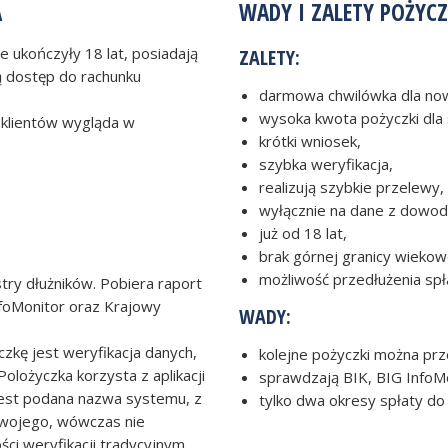
A
WADY I ZALETY POŻYC
e ukończyły 18 lat, posiadają
ZALETY:
ą dostęp do rachunku
darmowa chwilówka dla now
wysoka kwota pożyczki dla 
klientów wygląda w
krótki wniosek,
szybka weryfikacja,
realizują szybkie przelewy,
wyłącznie na dane z dowod
już od 18 lat,
brak górnej granicy wiekow
możliwość przedłużenia spł
stry dłużników. Pobiera raport
nfoMonitor oraz Krajowy
WADY:
kę jest weryfikacja danych,
kolejne pożyczki można prze
olożyczka korzysta z aplikacji
sprawdzają BIK, BIG InfoM
e jest podana nazwa systemu, z
tylko dwa okresy spłaty do
 Twojego, wówczas nie
ści weryfikacji tradycyjnym