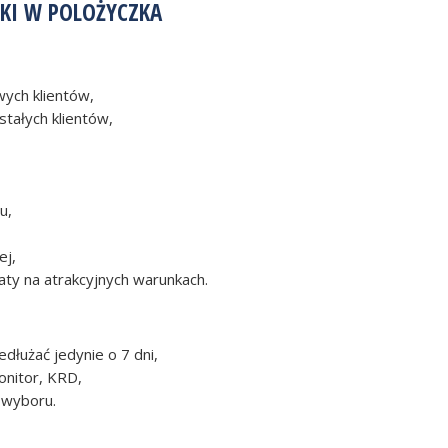
ZKI W POLOŻYCZKA
ych klientów,
stałych klientów,
u,
ej,
aty na atrakcyjnych warunkach.
dłużać jedynie o 7 dni,
onitor, KRD,
 wyboru.