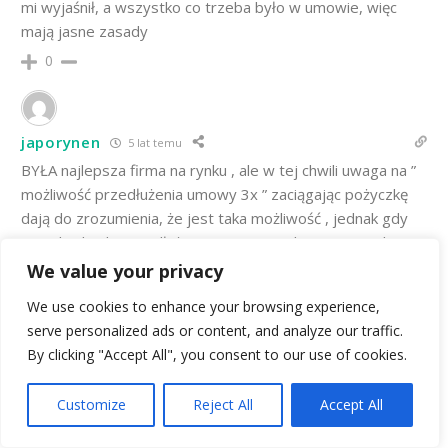
mi wyjaśnił, a wszystko co trzeba było w umowie, więc
mają jasne zasady
0
japorynen
5 lat temu
BYŁA najlepsza firma na rynku , ale w tej chwili uwaga na ”
możliwość przedłużenia umowy 3x ” zaciągając pożyczkę
dają do zrozumienia, że jest taka możliwość , jednak gdy
przychodzi do przedłużenia , ” nie ma takiej opcji” i ręka w
nocnik.
We value your privacy
0
We use cookies to enhance your browsing experience,
serve personalized ads or content, and analyze our traffic.
By clicking "Accept All", you consent to our use of cookies.
blackangel6
35
5 lat temu
Customize
Reject All
Accept All
Pożyczki nie dostałem, nie zaproponowano także
WEŹ POŻYCZKĘ W LIME KREDYT
mniejszej kwoty. Nie wiadomo dlaczego. W innej firmie,