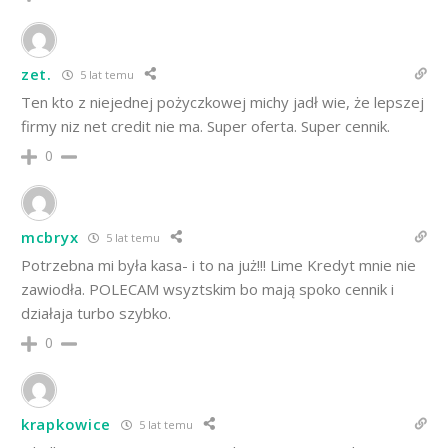
zet.
5 lat temu
Ten kto z niejednej pożyczkowej michy jadł wie, że lepszej
firmy niz net credit nie ma. Super oferta. Super cennik.
0
mcbryx
5 lat temu
Potrzebna mi była kasa- i to na już!!! Lime Kredyt mnie nie
zawiodła. POLECAM wsyztskim bo mają spoko cennik i
działaja turbo szybko.
0
krapkowice
5 lat temu