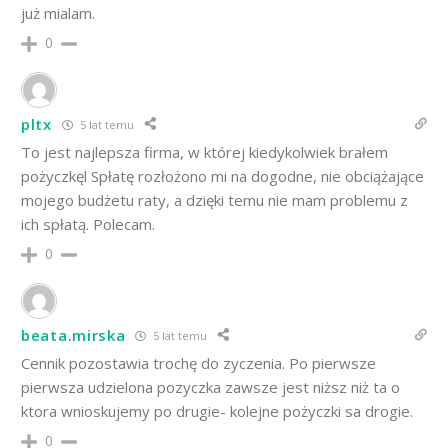
już mialam.
0
pltx
5 lat temu
To jest najlepsza firma, w której kiedykolwiek brałem
pożyczkęl Spłatę rozłożono mi na dogodne, nie obciążające
mojego budżetu raty, a dzięki temu nie mam problemu z
ich spłatą. Polecam.
0
beata.mirska
5 lat temu
Cennik pozostawia trochę do zyczenia. Po pierwsze
pierwsza udzielona pozyczka zawsze jest niższ niż ta o
ktora wnioskujemy po drugie- kolejne pożyczki sa drogie.
0