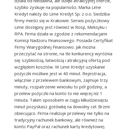
działa od niedawna, ale dzięki atrakcyjnej ofercie,
szybko zyskuje na popularności. Marka Lime
Kredyt należy do Lime Kredyt Sp. z o.o. Siedziba
firmy mieści się w Krakowie. Serwis pożyczkowy
Lime dostępny jest również w Rosji, Meksyku i
RPA. Firma działa w zgodzie z rekomendacjami
Komisji Nadzoru Finansowego. Posiada Certyfikat
Firmy Wiarygodnej Finansowo. Jak można
przeczytać na stronie, na tle konkurencji wyróżnia
się: szybkością, łatwością i atrakcyjną ofertą pod
względem kosztów. W Lime Kredyt uzyskanie
pożyczki możliwe jest w 40 minut. Rejestracja,
włącznie z przelewem bankowym, zajmuje trzy
minuty, rozpatrzenie wniosku to pół godziny, a
przelew pożyczki na konto to nie więcej niż 1
minuta. Takim sposobem w ciągu kilkudziesięciu
minut pozyskasz gotówkę na dowolny cel. Brzmi
obiecująco. Firma realizuje przelewy nie tylko na
tradycyjny rachunek bankowy, ale również na
konto PayPal oraz rachunek karty kredytowej.