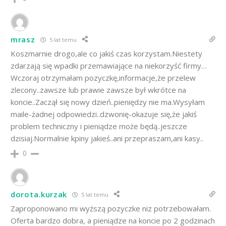
mrasz
5 lat temu
Koszmarnie drogo,ale co jakiś czas korzystam.Niestety
zdarzają się wpadki przemawiające na niekorzyść firmy…
Wczoraj otrzymałam pozyczkę,informacje,że przelew
zlecony..zawsze lub prawie zawsze był wkrótce na
koncie..Zaczął się nowy dzień..pieniędzy nie ma.Wysyłam
maile-żadnej odpowiedzi..dzwonię-okazuje się,że jakiś
problem techniczny i pieniądze może będą..jeszcze
dzisiaj.Normalnie kpiny jakieś..ani przepraszam,ani kasy..
0
dorota.kurzak
5 lat temu
Zaproponowano mi wyższą pozyczke niz potrzebowałam.
Oferta bardzo dobra, a pieniądze na koncie po 2 godzinach