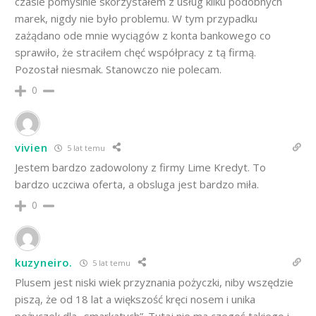
czasie pomyślnie skorzystałem z usług kilku podobnych
marek, nigdy nie było problemu. W tym przypadku
zażądano ode mnie wyciągów z konta bankowego co
sprawiło, że straciłem chęć współpracy z tą firmą.
Pozostał niesmak. Stanowczo nie polecam.
0
vivien
5 lat temu
Jestem bardzo zadowolony z firmy Lime Kredyt. To
bardzo uczciwa oferta, a obsluga jest bardzo miła.
0
kuzyneiro.
5 lat temu
Plusem jest niski wiek przyznania pożyczki, niby wszędzie
piszą, że od 18 lat a większość kręci nosem i unika