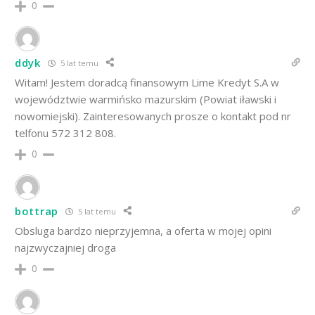
0
ddyk
5 lat temu
Witam! Jestem doradcą finansowym Lime Kredyt S.A w
województwie warmińsko mazurskim (Powiat iławski i
nowomiejski). Zainteresowanych prosze o kontakt pod nr
telfonu 572 312 808.
0
bottrap
5 lat temu
Obsluga bardzo nieprzyjemna, a oferta w mojej opini
najzwyczajniej droga
0