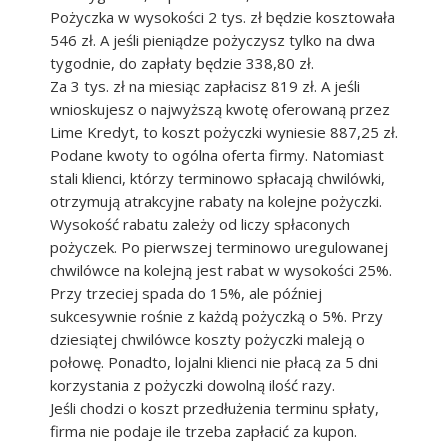
Pożyczka w wysokości 2 tys. zł będzie kosztowała
546 zł. A jeśli pieniądze pożyczysz tylko na dwa
tygodnie, do zapłaty będzie 338,80 zł.
Za 3 tys. zł na miesiąc zapłacisz 819 zł. A jeśli
wnioskujesz o najwyższą kwotę oferowaną przez
Lime Kredyt, to koszt pożyczki wyniesie 887,25 zł.
Podane kwoty to ogólna oferta firmy. Natomiast
stali klienci, którzy terminowo spłacają chwilówki,
otrzymują atrakcyjne rabaty na kolejne pożyczki.
Wysokość rabatu zależy od liczy spłaconych
pożyczek. Po pierwszej terminowo uregulowanej
chwilówce na kolejną jest rabat w wysokości 25%.
Przy trzeciej spada do 15%, ale później
sukcesywnie rośnie z każdą pożyczką o 5%. Przy
dziesiątej chwilówce koszty pożyczki maleją o
połowę. Ponadto, lojalni klienci nie płacą za 5 dni
korzystania z pożyczki dowolną ilość razy.
Jeśli chodzi o koszt przedłużenia terminu spłaty,
firma nie podaje ile trzeba zapłacić za kupon.