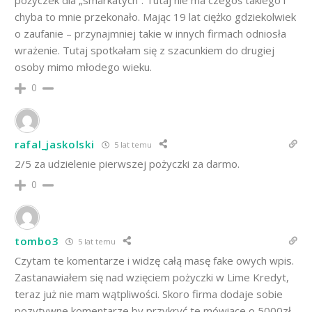
pożyczek dla „smarkatych”. Tutaj nie ma czegoś takiego i
chyba to mnie przekonało. Mając 19 lat ciężko gdziekolwiek
o zaufanie – przynajmniej takie w innych firmach odniosła
wrażenie. Tutaj spotkałam się z szacunkiem do drugiej
osoby mimo młodego wieku.
0
rafal_jaskolski
5 lat temu
2/5 za udzielenie pierwszej pożyczki za darmo.
0
tombo3
5 lat temu
Czytam te komentarze i widzę całą masę fake owych wpis.
Zastanawiałem się nad wzięciem pożyczki w Lime Kredyt,
teraz już nie mam wątpliwości. Skoro firma dodaje sobie
pozytywne komentarze by przykryć te mówiące o 5000zł