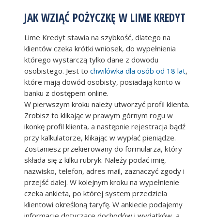
JAK WZIĄĆ POŻYCZKĘ W LIME KREDYT
Lime Kredyt stawia na szybkość, dlatego na
klientów czeka krótki wniosek, do wypełnienia
którego wystarczą tylko dane z dowodu
osobistego. Jest to
chwilówka dla osób od 18 lat
,
które mają dowód osobisty, posiadają konto w
banku z dostępem online.
W pierwszym kroku należy utworzyć profil klienta.
Zrobisz to klikając w prawym górnym rogu w
ikonkę profil klienta, a następnie rejestracja bądź
przy kalkulatorze, klikając w wypłać pieniądze.
Zostaniesz przekierowany do formularza, który
składa się z kilku rubryk. Należy podać imię,
nazwisko, telefon, adres mail, zaznaczyć zgody i
przejść dalej. W kolejnym kroku na wypełnienie
czeka ankieta, po której system przedziela
klientowi określoną taryfę. W ankiecie podajemy
informacje dotyczące dochodów i wydatków, a