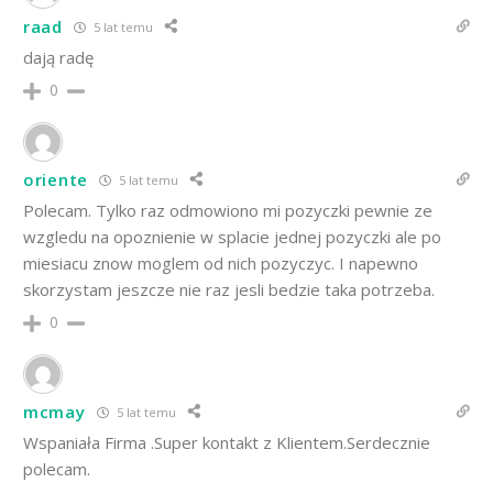
raad
5 lat temu
dają radę
0
oriente
5 lat temu
Polecam. Tylko raz odmowiono mi pozyczki pewnie ze
wzgledu na opoznienie w splacie jednej pozyczki ale po
miesiacu znow moglem od nich pozyczyc. I napewno
skorzystam jeszcze nie raz jesli bedzie taka potrzeba.
0
mcmay
5 lat temu
Wspaniała Firma .Super kontakt z Klientem.Serdecznie
polecam.