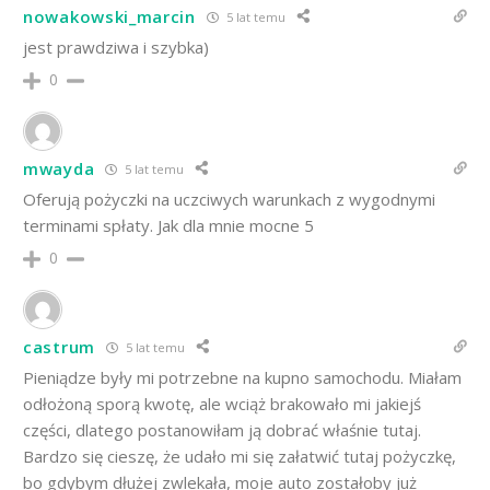
nowakowski_marcin
5 lat temu
jest prawdziwa i szybka)
0
mwayda
5 lat temu
Oferują pożyczki na uczciwych warunkach z wygodnymi
terminami spłaty. Jak dla mnie mocne 5
0
castrum
5 lat temu
Pieniądze były mi potrzebne na kupno samochodu. Miałam
odłożoną sporą kwotę, ale wciąż brakowało mi jakiejś
części, dlatego postanowiłam ją dobrać właśnie tutaj.
Bardzo się cieszę, że udało mi się załatwić tutaj pożyczkę,
bo gdybym dłużej zwlekała, moje auto zostałoby już