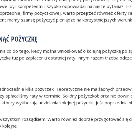
ej byli kompetentni i szybko odpowiadali na nasze pytania? Trz
 poprzedniej firmy pożyczkowej, warto przejrzeć również oferty 
 klient mamy szansę pożyczyć pieniądze na korzystniejszych warun
NĄĆ POŻYCZKĘ
enia co do tego, kiedy można wnioskować o kolejną pożyczkę po s
zkę tuż po zapłaceniu ostatniej raty, innym razem trzeba odczeka
jednocześnie kilka pożyczek. Teoretycznie nie ma żadnych przeci
zy spłacaliśmy raty w terminie. Solidny pożyczkobiorca nie powin
tórzy wykluczają udzielania kolejnej pożyczki, jeśli poprzednia ni
 wszystkim rozsądkiem. Warto również dobrze przygotować się do z
 kolejne.