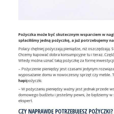
Pożyczka może być skutecznym wsparciem w nagłyc
spłaciliśmy jedną pożyczkę, a już potrzebujemy 
Polacy chętniej pożyczają pieniądze, niż oszczędzają. 
Chcemy kupować dobra konsumpcyjne tu i teraz. Część o
Wtedy można uznać taką pożyczkę za formę inwestycji
– Pożyczenie pieniędzy jest czasami jedynym rozwią
wyposażanie domu w nowoczesny sprzęt czy meble. To
hapi
pożyczki.
– W pożyczaniu pieniędzy ważny jest jednak przede ws
domowego budżetu i jesteśmy pewni, że będziemy w sta
ekspert.
CZY NAPRAWDĘ POTRZEBUJESZ POŻYCZKI?