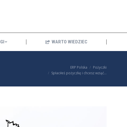
ANKINGI
WARTO WIEDZIEC
GI
WARTO WIEDZIEC
You are here:
ERP Polska
Pożyczki
Spłaciłeś pożyczkę i chcesz wziąć…