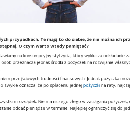
h przypadkach. Te mają to do siebie, że nie można ich prz
następnej. O czym warto wtedy pamiętać?
Stawiamy na konsumpcyjny styl życia, który wyklucza odkładanie z
sób przeznacza jednak środki z pożyczek na rozwijanie własnych p
.
zaniem przejściowych trudności finansowych. Jednak pożyczka m
 zwykle oznacza, że po spłaceniu jednej
pożyczki
na raty, najcz
zystkim rozsądek. Nie ma niczego złego w zaciąganiu pożyczek, d
nie oddać pieniądze w terminie. Najlepiej ograniczyć się do je