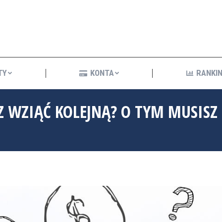
KREDYTY
KONTA
R
TY
KONTA
RANKIN
SZ WZIĄĆ KOLEJNĄ? O TYM MUSISZ