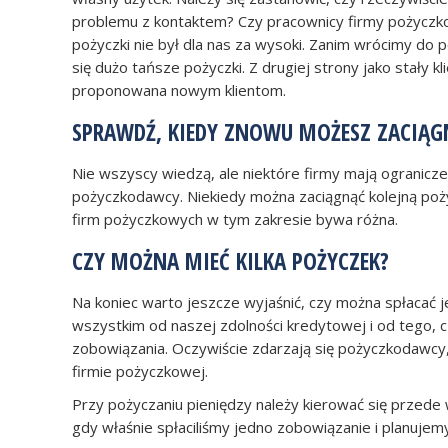
problemu z kontaktem? Czy pracownicy firmy pożyczkow
pożyczki nie był dla nas za wysoki. Zanim wrócimy do
się dużo tańsze pożyczki. Z drugiej strony jako stały
proponowana nowym klientom.
SPRAWDŹ, KIEDY ZNOWU MOŻESZ ZACIĄG
Nie wszyscy wiedzą, ale niektóre firmy mają ogranicz
pożyczkodawcy. Niekiedy można zaciągnąć kolejną pożyc
firm pożyczkowych w tym zakresie bywa różna.
CZY MOŻNA MIEĆ KILKA POŻYCZEK?
Na koniec warto jeszcze wyjaśnić, czy można spłacać 
wszystkim od naszej zdolności kredytowej i od tego, c
zobowiązania. Oczywiście zdarzają się pożyczkodawcy, k
firmie pożyczkowej.
Przy pożyczaniu pieniędzy należy kierować się przede
gdy właśnie spłaciliśmy jedno zobowiązanie i planujemy