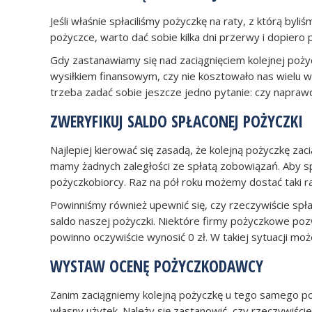
Jeśli właśnie spłaciliśmy pożyczkę na raty, z którą byl
pożyczce, warto dać sobie kilka dni przerwy i dopiero
Gdy zastanawiamy się nad zaciągnięciem kolejnej pożyc
wysiłkiem finansowym, czy nie kosztowało nas wielu wy
trzeba zadać sobie jeszcze jedno pytanie: czy napra
ZWERYFIKUJ SALDO SPŁACONEJ POŻYCZKI
Najlepiej kierować się zasadą, że kolejną pożyczkę zac
mamy żadnych zaległości ze spłatą zobowiązań. Aby s
pożyczkobiorcy. Raz na pół roku możemy dostać taki ra
Powinniśmy również upewnić się, czy rzeczywiście spł
saldo naszej pożyczki. Niektóre firmy pożyczkowe pozwa
powinno oczywiście wynosić 0 zł. W takiej sytuacji m
WYSTAW OCENĘ POŻYCZKODAWCY
Zanim zaciągniemy kolejną pożyczkę u tego samego poż
własny użytek. Należy się zastanowić, czy rzeczywiści