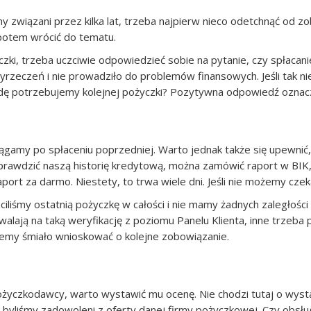
iśmy związani przez kilka lat, trzeba najpierw nieco odetchnąć od
 potem wrócić do tematu.
zki, trzeba uczciwie odpowiedzieć sobie na pytanie, czy spłacan
rzeczeń i nie prowadziło do problemów finansowych. Jeśli tak nie
wdę potrzebujemy kolejnej pożyczki? Pozytywna odpowiedź oznac
iągamy po spłaceniu poprzedniej. Warto jednak także się upewnić, 
prawdzić naszą historię kredytową, można zamówić raport w BIK,
port za darmo. Niestety, to trwa wiele dni. Jeśli nie możemy cze
aciliśmy ostatnią pożyczkę w całości i nie mamy żadnych zaległo
lają na taką weryfikację z poziomu Panelu Klienta, inne trzeba p
ożemy śmiało wnioskować o kolejne zobowiązanie.
yczkodawcy, warto wystawić mu ocenę. Nie chodzi tutaj o wystaw
e byliśmy zadowoleni z oferty danej firmy pożyczkowej. Czy obsłu