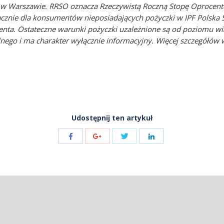
ibą w Warszawie. RRSO oznacza Rzeczywistą Roczną Stopę Oprocen
cznie dla konsumentów nieposiadających pożyczki w IPF Polska Sp
nta. Ostateczne warunki pożyczki uzależnione są od poziomu wi
lnego i ma charakter wyłącznie informacyjny. Więcej szczegółów w
Udostępnij ten artykuł
Share
Share
Share
Share
with
with
with
with
Twitter
Facebook
Google+
LinkedIn