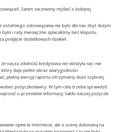
 zobowiązań. Zanim zaczniemy myśleć o kolejnej
ie ostatniego zobowiązania nie było dla nas zbyt dużym
 było i raty miesięczne spłacaliśmy bez kłopotu,
za podjęcie dodatkowych działań.
że nasza zdolność kredytowa nie obniżyła się i nie
 który daje pełen obraz wiarygodności
kać, płatną wersję raportu otrzymamy dużo szybciej.
ści wobec pożyczkodawcy. W tym celu trzeba sprawdzić
oprosić o przesłanie informacji. Saldo naszej pożyczki
ianie opinii w Internecie, ale o ocenę dokonaną na
ga klienta była na wysokim poziomie? Czy nie było