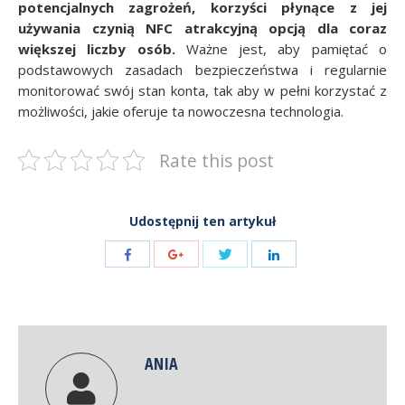
potencjalnych zagrożeń, korzyści płynące z jej
używania czynią
NFC atrakcyjną opcją dla coraz
większej liczby osób.
Ważne jest, aby pamiętać o
podstawowych zasadach bezpieczeństwa i regularnie
monitorować swój stan konta, tak aby w pełni korzystać z
możliwości, jakie oferuje ta nowoczesna technologia.
Rate this post
Udostępnij ten artykuł
Share
Share
Share
Share
with
with
with
with
Twitter
Facebook
Google+
LinkedIn
ANIA