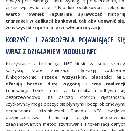
powyżej określonego limitu wymagają potwierdzenia, np.
przez wprowadzenie PIN-u lub odblokowania telefonu.
Warto również regularnie sprawdzać historię
transakcji w aplikacji bankowej, tak aby upewnić się,
że wszystkie operacje przeszły autoryzację.
KORZYŚCI I ZAGROŻENIA POJAWIAJĄCE SIĘ
WRAZ Z DZIAŁANIEM MODUŁU NFC
Korzystanie z technologii NFC niesie za sobą szereg
korzyści, które znacząco ułatwiają codzienne
funkcjonowanie.
Przede wszystkim, płatności NFC
oferują bardzo dużą wygodę i czas realizacji
transakcji.
Dzięki temu, że komunikacja odbywa się
bezprzewodowo, na bardzo krótkich dystansach,
użytkownicy mogą cieszyć się płynnymi i bezproblemowymi
płatnościami zbliżeniowymi. Ponadto NFC zwiększa
bezpieczeństwo transakcji dzięki zastosowaniu
zaawansowanych metod szyfrowania i tokenizacji danych
karty. Minimalizuje to ryzyko kradzieży informacji i danych.