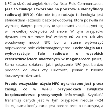
NFC to skrót od angielskich słów Near Field Communication.
Jest to funkcja stworzona na podstawie identyfikacji
radiowej (RFID).
Obecnie tego rodzaju technologia jest
standardem łączności bezprzewodowej, która pozwala na
wymianę danych pomiędzy urządzeniami znajdującymi się
w niewielkiej odległości od siebie. W tym przypadku
dystans ten nie może być większy niż 20 cm, tak aby
wbudowany moduł NFC był w stanie wytworzyć
odpowiednie pole elektromagnetyczne.
Technologia NFC
wykorzystuje fale radiowe o wysokich
częstotliwościach mierzonych w megahercach (MHz
).
Sama zasada działania, jak i połączenie NFC jest bardzo
podobne do Wi-Fi czy Bluetooth, jednak z kilkoma
kluczowymi różnicami.
Przede wszystkim użycie NFC ograniczone jest przez
zasięg
, co w wielu przypadkach zwiększa
bezpieczeństwo przesyłanych informacji.
Szybkość
transmisji danych jest w tym przypadku nieduża (424
kbit/s). Sama konfiguracja jest bardzo prosta i intuicyjna, a