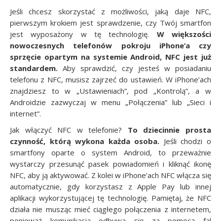
Jeśli chcesz skorzystać z możliwości, jaką daje NFC,
pierwszym krokiem jest sprawdzenie, czy Twój smartfon
jest wyposażony w tę technologię.
W większości
nowoczesnych telefonów pokroju iPhone’a czy
sprzęcie opartym na systemie Android, NFC jest już
standardem.
Aby sprawdzić, czy jesteś w posiadaniu
telefonu z NFC, musisz zajrzeć do ustawień. W iPhone’ach
znajdziesz to w „Ustawieniach”, pod „Kontrolą”, a w
Androidzie zazwyczaj w menu „Połączenia” lub „Sieci i
internet”.
Jak włączyć NFC w telefonie?
To dziecinnie prosta
czynność, którą wykona każda osoba
.
Jeśli chodzi o
smartfony oparte o system Android, to przeważnie
wystarczy przesunąć pasek powiadomień i kliknąć ikonę
NFC, aby ją aktywować. Z kolei w iPhone’ach NFC włącza się
automatycznie, gdy korzystasz z Apple Pay lub innej
aplikacji wykorzystującej tę technologię. Pamiętaj, że NFC
działa nie musząc mieć ciągłego połączenia z internetem,
ponieważ komunikacja odbywa się za pomocą fal