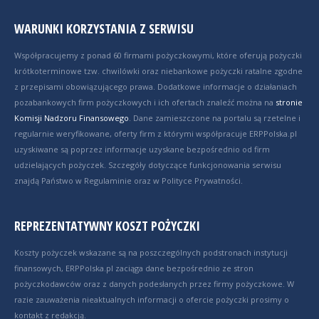
WARUNKI KORZYSTANIA Z SERWISU
Współpracujemy z ponad 60 firmami pożyczkowymi, które oferują pożyczki
krótkoterminowe tzw. chwilówki oraz niebankowe pożyczki ratalne zgodne
z przepisami obowiązującego prawa. Dodatkowe informacje o działaniach
pozabankowych firm pożyczkowych i ich ofertach znaleźć można na
stronie
Komisji Nadzoru Finansowego
. Dane zamieszczone na portalu są rzetelne i
regularnie weryfikowane, oferty firm z którymi współpracuje ERPPolska.pl
uzyskiwane są poprzez informacje uzyskane bezpośrednio od firm
udzielających pożyczek. Szczegóły dotyczące funkcjonowania serwisu
znajdą Państwo w Regulaminie oraz w Polityce Prywatności.
REPREZENTATYWNY KOSZT POŻYCZKI
Koszty pożyczek wskazane są na poszczególnych podstronach instytucji
finansowych, ERPPolska.pl zaciąga dane bezpośrednio ze stron
pożyczkodawców oraz z danych podesłanych przez firmy pożyczkowe. W
razie zauważenia nieaktualnych informacji o ofercie pożyczki prosimy o
kontakt z redakcją.