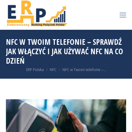
NFC W TWOIM TELEFONIE – SPRAWDŹ
JAK WŁĄCZYĆ I JAK UŻYWAĆ NFC NA CO
DZIEŃ
You are here:
ERP Polska
NFC
NFC w Twoim telefonie –…