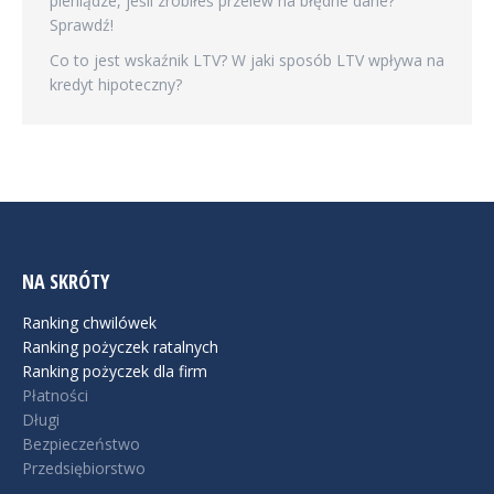
pieniądze, jeśli zrobiłeś przelew na błędne dane?
Sprawdź!
Co to jest wskaźnik LTV? W jaki sposób LTV wpływa na
kredyt hipoteczny?
NA SKRÓTY
Ranking chwilówek
Ranking pożyczek ratalnych
Ranking pożyczek dla firm
Płatności
Długi
Bezpieczeństwo
Przedsiębiorstwo